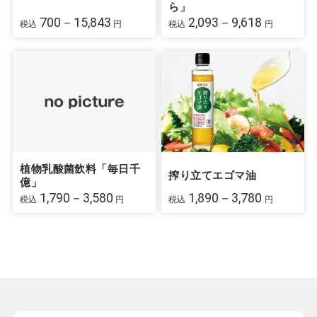
ら」
700－15,843
2,093－9,618
税込
円
税込
円
植物乳酸菌飲料「毎日千
搾り立てエゴマ油
億」
1,790－3,580
1,890－3,780
税込
円
税込
円