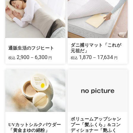
ダニ捕りマット「これが
通販生活のフジヒート
元祖だ」
2,900－6,300
1,870－17,634
税込
円
税込
円
ボリュームアップシャン
UVカットシルクパウダー
プー「髪ふくら」&コン
「黄金まゆの絹粉」
ディショナー「艶ふく