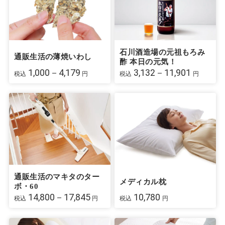
石川酒造場の元祖もろみ
通販生活の薄焼いわし
酢 本日の元気！
1,000－4,179
3,132－11,901
税込
円
税込
円
通販生活のマキタのター
メディカル枕
ボ・60
14,800－17,845
10,780
税込
円
税込
円