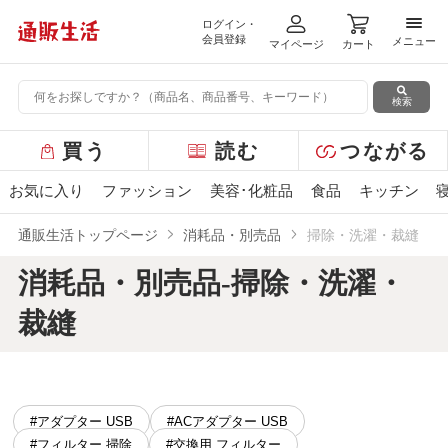
ログイン・
メニ
会員登録
メニュー
マイページ
カート
検索
グ
買う
読む
つながる
ロ
ー
お気に入り
ファッション
美容･化粧品
食品
キッチン
バ
ル
通販生活トップページ
消耗品・別売品
掃除・洗濯・裁縫
メ
ニ
消耗品・別売品-掃除・洗濯・
ュ
ー
裁縫
#アダプター USB
#ACアダプター USB
#フィルター 掃除
#交換用 フィルター