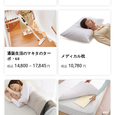
通販生活のマキタのター
メディカル枕
ボ・60
14,800－17,845
10,780
税込
円
税込
円