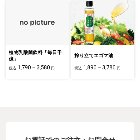
植物乳酸菌飲料「毎日千
搾り立てエゴマ油
億」
1,790－3,580
1,890－3,780
税込
円
税込
円