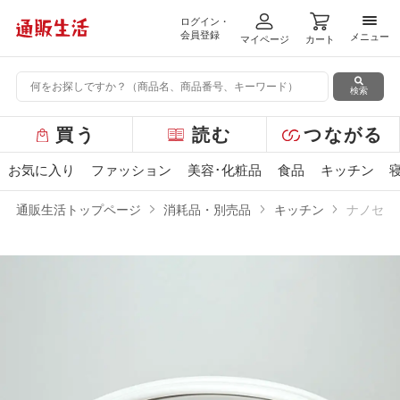
ログイン・
メニ
会員登録
メニュー
マイページ
カート
検索
グ
買う
読む
つながる
ロ
ー
お気に入り
ファッション
美容･化粧品
食品
キッチン
バ
ル
通販生活トップページ
消耗品・別売品
キッチン
ナノセラ
メ
ニ
ュ
ー