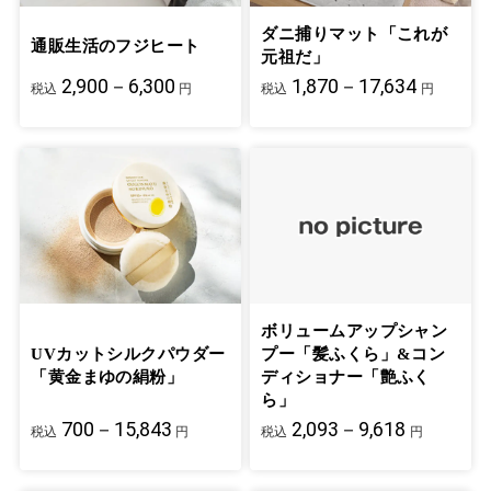
ダニ捕りマット「これが
通販生活のフジヒート
元祖だ」
2,900－6,300
1,870－17,634
税込
円
税込
円
ボリュームアップシャン
UVカットシルクパウダー
プー「髪ふくら」&コン
「黄金まゆの絹粉」
ディショナー「艶ふく
ら」
700－15,843
2,093－9,618
税込
円
税込
円