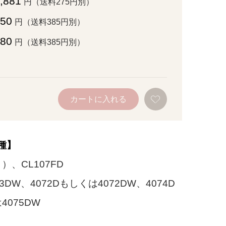
,881
円（送料275円別）
550
円（送料385円別）
880
円（送料385円別）
お
カートに入れる
気
に
入
り
に
追
種】
加
）、CL107FD
03DW、4072Dもしくは4072DW、4074D
4075DW