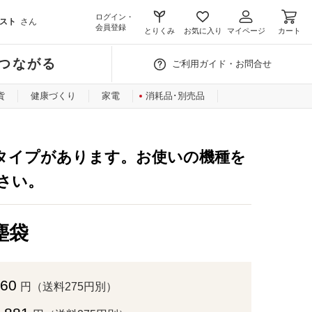
ログイン・
スト
さん
会員登録
とりくみ
お気に入り
マイページ
カート
つながる
ご利用ガイド・お問合せ
貨
健康づくり
家電
消耗品･別売品
タイプがあります。お使いの機種を
さい。
塵袋
660
円（送料275円別）