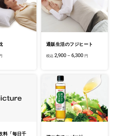
枕
通販生活のフジヒート
2,900－6,300
円
税込
円
飲料「毎日千