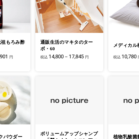
元祖もろみ酢
通販生活のマキタのター
メディカル
ボ・60
,901
14,800－17,845
10,780
円
税込
円
税込
ボリュームアップシャンプ
クパウダー
植物乳酸菌