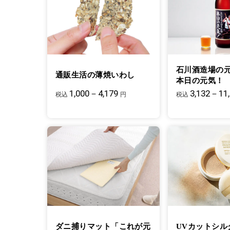
石川酒造場の
通販生活の薄焼いわし
本日の元気！
1,000－4,179
3,132－11
税込
円
税込
ダニ捕りマット「これが元
UVカットシル