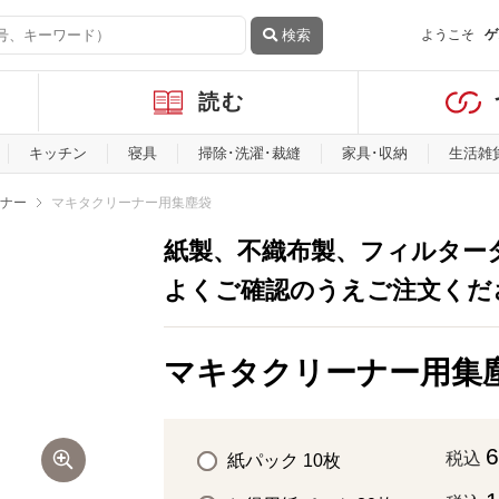
検索
ようこそ
ゲ
読む
キッチン
寝具
掃除･洗濯･裁縫
家具･収納
生活雑
ナー
マキタクリーナー用集塵袋
紙製、不織布製、フィルター
よくご確認のうえご注文くだ
マキタクリーナー用集
税込
紙パック 10枚