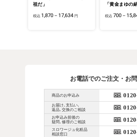
祖だ」
「黄金まゆの
1,870－17,634
700－15,8
税込
円
税込
お電話でのご注文・お
0120
商品のお申込み
お届け､支払い､
0120
返品､交換のご相談
お申込み前後の
0120
疑問､修理のご相談
スロワージュ化粧品
0120
相談窓口