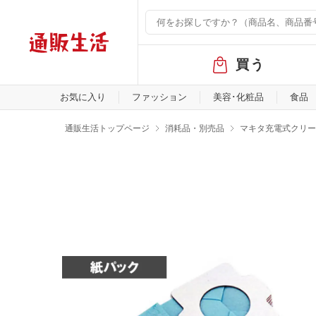
グ
買う
ロ
ー
バ
お気に入り
ファッション
美容･化粧品
食品
ル
メ
通販生活トップページ
消耗品・別売品
マキタ充電式クリー
ニ
ュ
ー