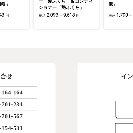
ー「髪ふくら」&コンディ
絹粉」
億」
ショナー「艶ふくら」
43
2,093－9,618
1,790－
円
税込
円
税込
問合せ
イン
-164-164
-701-234
-701-567
-154-533