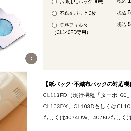
1
税込
お得用紙パック 30枚
税込
不織布パック 3枚
税込
集塵フィルター
（CL140FD専用）
【紙パック･不織布パックの対応機
CL113FD（現行機種「ターボ･60」
CL103DX、CL103DもしくはCL1
もしくは4074DW、4075Dもしくは