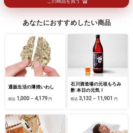
この商品を買う
あなたにおすすめしたい商品
石川酒造場の元祖もろみ
通販生活の薄焼いわし
酢 本日の元気！
1,000－4,179
3,132－11,901
税込
円
税込
円