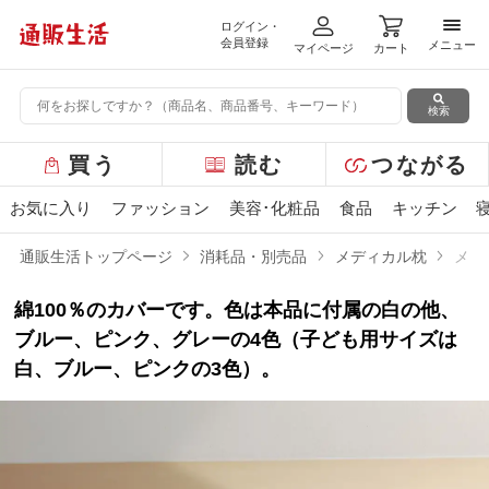
ログイン・
メニ
会員登録
メニュー
マイページ
カート
検索
グ
買う
読む
つながる
ロ
ー
お気に入り
ファッション
美容･化粧品
食品
キッチン
バ
ル
通販生活トップページ
消耗品・別売品
メディカル枕
メデ
メ
ニ
綿100％のカバーです。色は本品に付属の白の他、
ュ
ー
ブルー、ピンク、グレーの4色（子ども用サイズは
白、ブルー、ピンクの3色）。