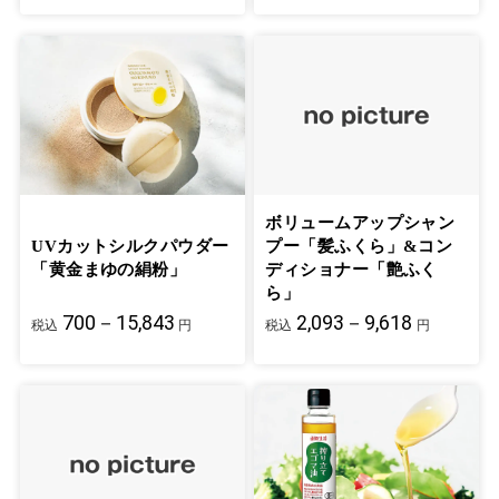
ボリュームアップシャン
UVカットシルクパウダー
プー「髪ふくら」&コン
「黄金まゆの絹粉」
ディショナー「艶ふく
ら」
700－15,843
2,093－9,618
税込
円
税込
円