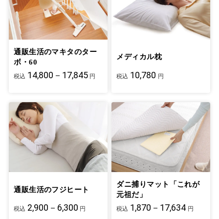
通販生活のマキタのター
メディカル枕
ボ・60
14,800－17,845
10,780
税込
円
税込
円
ダニ捕りマット「これが
通販生活のフジヒート
元祖だ」
2,900－6,300
1,870－17,634
税込
円
税込
円