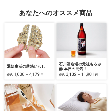
あなたへのオススメ商品
石川酒造場の元祖もろみ
通販生活の薄焼いわし
酢 本日の元気！
1,000－4,179
3,132－11,901
税込
円
税込
円