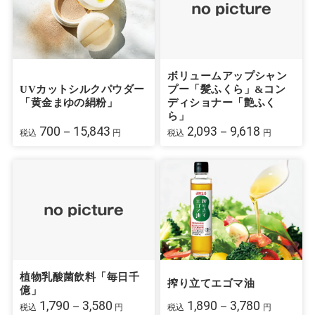
ボリュームアップシャン
UVカットシルクパウダー
プー「髪ふくら」&コン
「黄金まゆの絹粉」
ディショナー「艶ふく
ら」
700－15,843
2,093－9,618
税込
円
税込
円
植物乳酸菌飲料「毎日千
搾り立てエゴマ油
億」
1,790－3,580
1,890－3,780
税込
円
税込
円