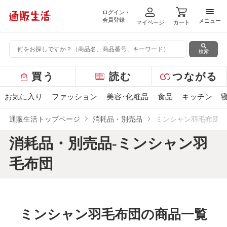
ログイン・
メニ
会員登録
メニュー
マイページ
カート
検索
グ
買う
読む
つながる
ロ
ー
お気に入り
ファッション
美容･化粧品
食品
キッチン
バ
ル
通販生活トップページ
消耗品・別売品
ミンシャン羽毛布団
メ
ニ
消耗品・別売品-ミンシャン羽
ュ
ー
毛布団
ミンシャン羽毛布団の商品一覧