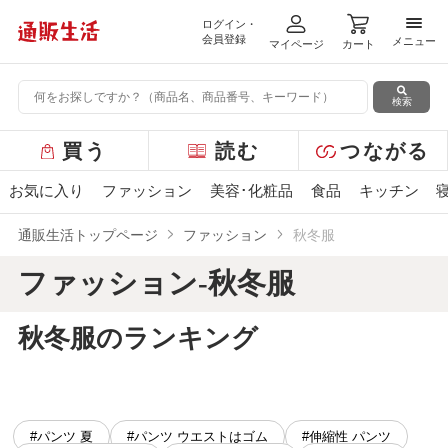
ログイン・
メニ
会員登録
メニュー
マイページ
カート
検索
グ
買う
読む
つながる
ロ
ー
お気に入り
ファッション
美容･化粧品
食品
キッチン
バ
ル
通販生活トップページ
ファッション
秋冬服
メ
ニ
ファッション-秋冬服
ュ
ー
秋冬服のランキング
#パンツ 夏
#パンツ ウエストはゴム
#伸縮性 パンツ