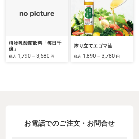
植物乳酸菌飲料「毎日千
搾り立てエゴマ油
億」
1,790－3,580
1,890－3,780
税込
円
税込
円
お電話でのご注文・お問合せ