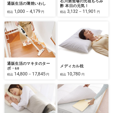
石川酒造場の元祖もろみ
通販生活の薄焼いわし
酢 本日の元気！
1,000－4,179
3,132－11,901
税込
円
税込
円
通販生活のマキタのター
メディカル枕
ボ・60
14,800－17,845
10,780
税込
円
税込
円