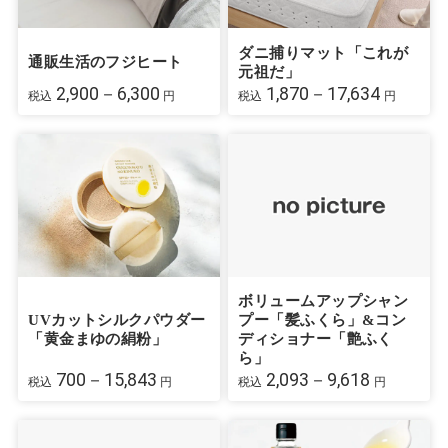
ダニ捕りマット「これが
通販生活のフジヒート
元祖だ」
2,900－6,300
1,870－17,634
税込
円
税込
円
ボリュームアップシャン
UVカットシルクパウダー
プー「髪ふくら」&コン
「黄金まゆの絹粉」
ディショナー「艶ふく
ら」
700－15,843
2,093－9,618
税込
円
税込
円