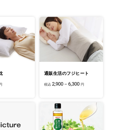
枕
通販生活のフジヒート
2,900－6,300
円
税込
円