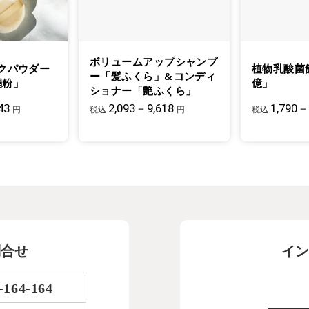
ボリュームアップシャンプ
クパウダー
植物乳酸菌
ー「髪ふくら」&コンディ
絹粉」
億」
ショナー「艶ふくら」
43
2,093－9,618
1,790－
円
税込
円
税込
問合せ
イン
-164-164