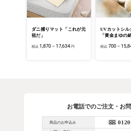
ダニ捕りマット「これが元
UVカットシル
祖だ」
「黄金まゆの
1,870－17,634
700－15,8
税込
円
税込
お電話でのご注文・お
0120
商品のお申込み