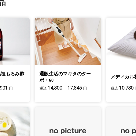
品
元祖もろみ酢
通販生活のマキタのター
メディカル
ボ・60
,901
14,800－17,845
10,780
円
税込
円
税込