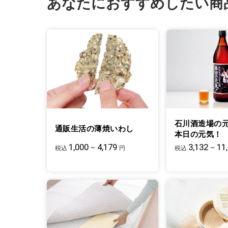
あなたにおすすめしたい商
石川酒造場の
通販生活の薄焼いわし
本日の元気！
1,000－4,179
3,132－11
税込
円
税込