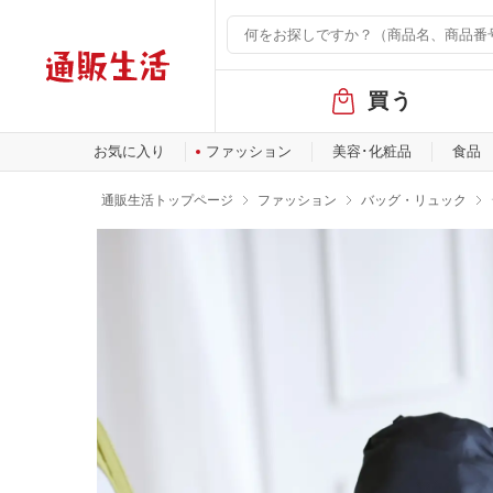
グ
買う
ロ
ー
バ
お気に入り
ファッション
美容･化粧品
食品
ル
メ
通販生活トップページ
ファッション
バッグ・リュック
ニ
ュ
ー