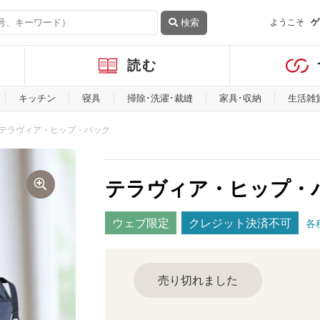
検索
ようこそ
ゲ
読む
キッチン
寝具
掃除･洗濯･裁縫
家具･収納
生活雑
テラヴィア・ヒップ・パック
テラヴィア・ヒップ・
ウェブ限定
クレジット決済不可
各
売り切れました