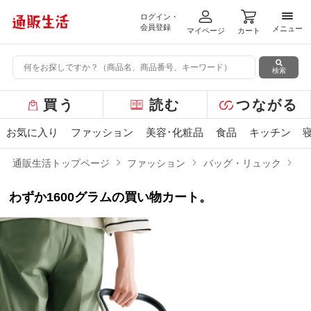
ログイン・
メニ
会員登録
メニュー
マイページ
カート
検索
グ
買う
読む
つながる
ロ
ー
お気に入り
ファッション
美容･化粧品
食品
キッチン
バ
ル
通販生活トップページ
ファッション
バッグ・リュック
1
メ
ニ
わずか1600グラムの買い物カート。
ュ
ー