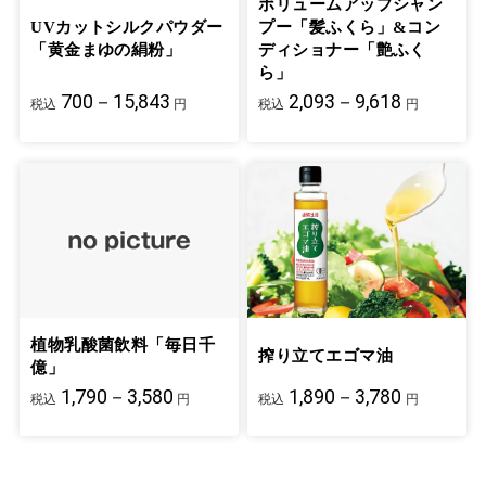
ボリュームアップシャン
UVカットシルクパウダー
プー「髪ふくら」&コン
「黄金まゆの絹粉」
ディショナー「艶ふく
ら」
700－15,843
2,093－9,618
税込
円
税込
円
植物乳酸菌飲料「毎日千
搾り立てエゴマ油
億」
1,790－3,580
1,890－3,780
税込
円
税込
円