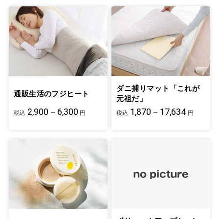
ダニ捕りマット「これが
通販生活のフジヒート
元祖だ」
2,900－6,300
1,870－17,634
税込
円
税込
円