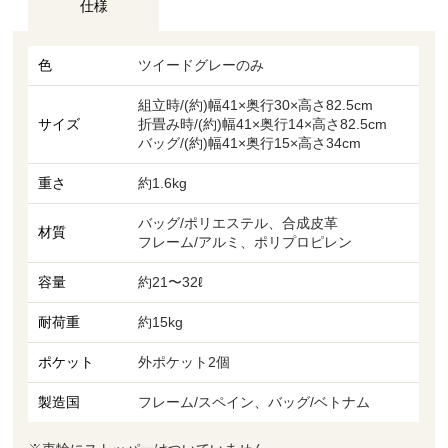
仕様
色
ツイードグレーのみ
組立時/(約)幅41×奥行30×高さ82.5cm
サイズ
折畳み時/(約)幅41×奥行14×高さ82.5cm
バッグ/(約)幅41×奥行15×高さ34cm
重さ
約1.6kg
バッグ/ポリエステル、合成皮革
材質
フレーム/アルミ、ポリプロピレン
容量
約21〜32ℓ
耐荷重
約15kg
ポケット
外ポケット2個
製造国
フレーム/スペイン、バッグ/ベトナム