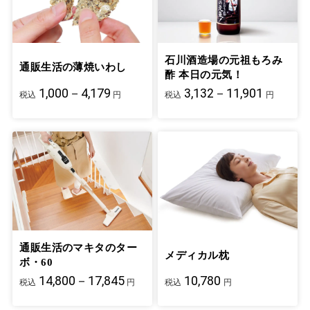
石川酒造場の元祖もろみ
通販生活の薄焼いわし
酢 本日の元気！
1,000－4,179
3,132－11,901
税込
円
税込
円
通販生活のマキタのター
メディカル枕
ボ・60
14,800－17,845
10,780
税込
円
税込
円