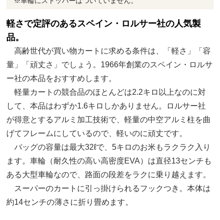
※車輪にストッパーはついていません。
軽さで定評のあるスペイン・ロルサー社の人気製
品。
高齢世代が買い物カートに求める条件は、「軽さ」「容
量」「頑丈さ」でしょう。1966年創業のスペイン・ロルサ
ー社の本品をおすすめします。
軽量カートの競合品のほとんどは2.2キロ以上なのに対
して、本品はわずか1.6キロしかありません。ロルサー社
が得意とするアルミ加工技術で、軽量の中空アルミ柱を曲
げてフレームにしているので、軽いのに頑丈です。
バッグの容量は最大32ℓで、5キロのお米もラクラク入り
ます。車輪（耐久性の高い高密度EVA）は直径13センチも
ある大型車輪なので、路面の段差をラクに乗り越えます。
スーパーのカートに引っ掛けられるフックつき。本体は
約14センチの薄さに折り畳めます。