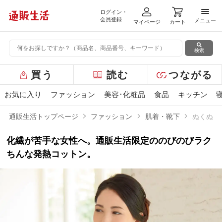
ログイン・
メニ
会員登録
メニュー
マイページ
カート
検索
グ
買う
読む
つながる
ロ
ー
お気に入り
ファッション
美容･化粧品
食品
キッチン
バ
ル
通販生活トップページ
ファッション
肌着・靴下
ぬくぬく
メ
ニ
化繊が苦手な女性へ。通販生活限定ののびのびラク
ュ
ー
ちんな発熱コットン。