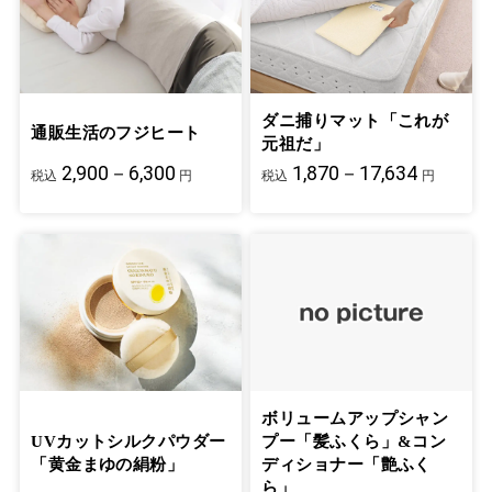
ダニ捕りマット「これが
通販生活のフジヒート
元祖だ」
2,900－6,300
1,870－17,634
税込
円
税込
円
ボリュームアップシャン
UVカットシルクパウダー
プー「髪ふくら」&コン
「黄金まゆの絹粉」
ディショナー「艶ふく
ら」