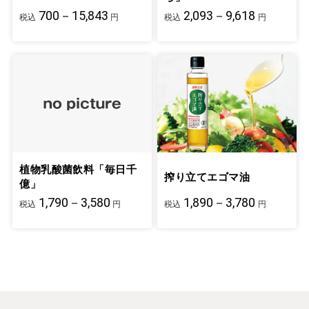
700－15,843
2,093－9,618
税込
円
税込
円
植物乳酸菌飲料「毎日千
搾り立てエゴマ油
億」
1,790－3,580
1,890－3,780
税込
円
税込
円