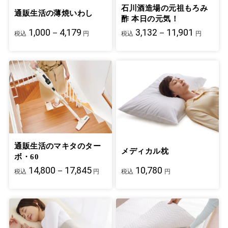
石川酒造場の元祖もろみ
通販生活の薄焼いわし
酢 本日の元気！
1,000－4,179
3,132－11,901
税込
円
税込
円
通販生活のマキタのター
メディカル枕
ボ・60
14,800－17,845
10,780
税込
円
税込
円