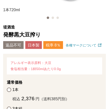
1本720ml
堤酒造
発酵黒大豆搾り
返品不可
日本製
税率 8％
各種マークについて
アレルギー表示原料：大豆
食塩相当量：1杯50mlあたり0.0g
通常価格
1本
2,376
税込
円（送料385円別）
3本組