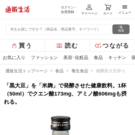
ログイン・
メニ
会員登録
メニュー
マイページ
カート
検索
グ
買う
読む
つながる
ロ
ー
お気に入り
ファッション
美容･化粧品
食品
キッチン
バ
ル
通販生活トップページ
食品
養生食品
発酵黒大豆搾り
メ
ニ
「黒大豆」を「米麹」で発酵させた健康飲料。1杯
ュ
ー
（50ml）でクエン酸173mg、アミノ酸606mgも摂
れる。