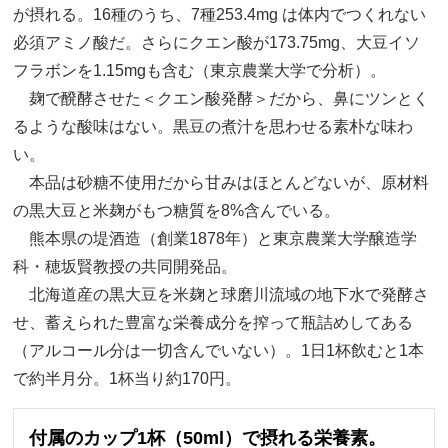
が摂れる。16種のうち、7種253.4mg は体内でつくれない
必須アミノ酸だ。さらにクエン酸が173.75mg、大豆イソ
フラボンを1.15mgも含む（東京農業大学で分析）。
麹で醗酵させた＜クエン酸発酵＞だから、鼻にツンとく
るような酸味はない。黒豆の煮汁を思わせる素朴な味わ
い。
本品は砂糖不使用だから甘みはほとんどないが、原材料
の黒大豆と米麹がもつ糖質を8%含んでいる。
熊本県の堤酒造（創業1878年）と東京農業大学醸造学
科・穂坂賢教授の共同開発品。
北海道産の黒大豆を米麹と球磨川流域の地下水で発酵さ
せ、蓄えられた豊富な栄養成分を搾って瓶詰めしてある
（アルコール分は一切含んでいない）。1日1杯飲むと1本
で約半月分。1杯当り約170円。
付属のカップ1杯（50ml）で摂れる栄養素。