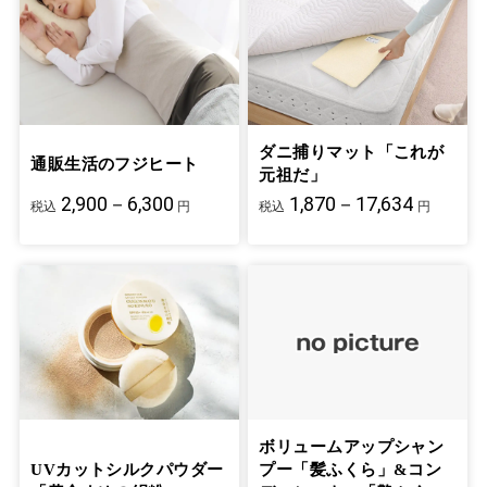
ダニ捕りマット「これが
通販生活のフジヒート
元祖だ」
2,900－6,300
1,870－17,634
税込
円
税込
円
ボリュームアップシャン
UVカットシルクパウダー
プー「髪ふくら」&コン