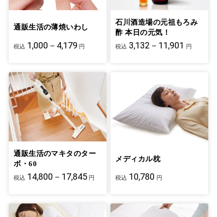
石川酒造場の元祖もろみ
通販生活の薄焼いわし
酢 本日の元気！
1,000－4,179
3,132－11,901
税込
円
税込
円
通販生活のマキタのター
メディカル枕
ボ・60
14,800－17,845
10,780
税込
円
税込
円