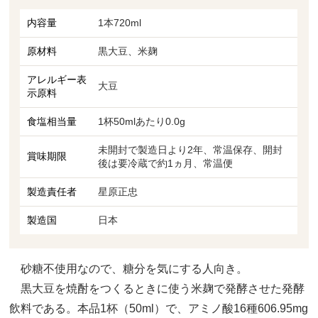
内容量
1本720ml
原材料
黒大豆、米麹
アレルギー表
大豆
示原料
食塩相当量
1杯50mlあたり0.0g
未開封で製造日より2年、常温保存、開封
賞味期限
後は要冷蔵で約1ヵ月、常温便
製造責任者
星原正忠
製造国
日本
砂糖不使用なので、糖分を気にする人向き。
黒大豆を焼酎をつくるときに使う米麹で発酵させた発酵
飲料である。本品1杯（50ml）で、アミノ酸16種606.95mg