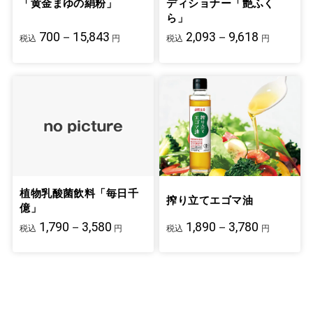
「黄金まゆの絹粉」
ディショナー「艶ふく
ら」
700－15,843
2,093－9,618
税込
円
税込
円
植物乳酸菌飲料「毎日千
搾り立てエゴマ油
億」
1,790－3,580
1,890－3,780
税込
円
税込
円