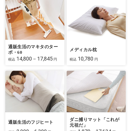
通販生活のマキタのター
メディカル枕
ボ・60
14,800－17,845
10,780
税込
円
税込
円
ダニ捕りマット「これが
通販生活のフジヒート
元祖だ」