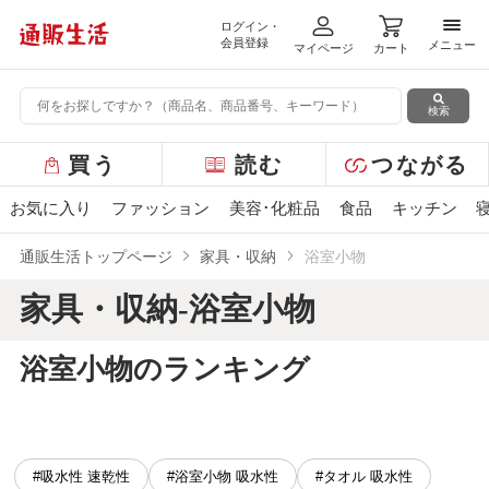
ログイン・
メニ
会員登録
メニュー
マイページ
カート
検索
グ
買う
読む
つながる
ロ
ー
お気に入り
ファッション
美容･化粧品
食品
キッチン
バ
ル
通販生活トップページ
家具・収納
浴室小物
メ
ニ
家具・収納-浴室小物
ュ
ー
浴室小物のランキング
#吸水性 速乾性
#浴室小物 吸水性
#タオル 吸水性