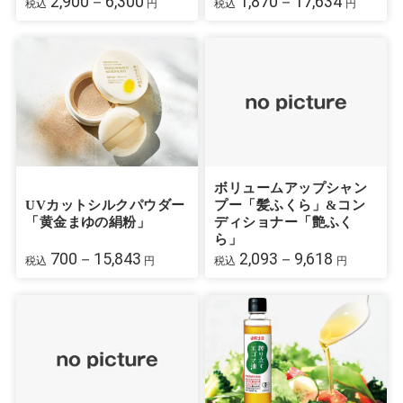
2,900－6,300
1,870－17,634
税込
円
税込
円
ボリュームアップシャン
UVカットシルクパウダー
プー「髪ふくら」&コン
「黄金まゆの絹粉」
ディショナー「艶ふく
ら」
700－15,843
2,093－9,618
税込
円
税込
円