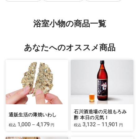
浴室小物の商品一覧
あなたへのオススメ商品
石川酒造場の元祖もろみ
通販生活の薄焼いわし
酢 本日の元気！
1,000－4,179
3,132－11,901
税込
円
税込
円