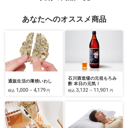
あなたへのオススメ商品
石川酒造場の元祖もろみ
通販生活の薄焼いわし
酢 本日の元気！
1,000－4,179
3,132－11,901
税込
円
税込
円