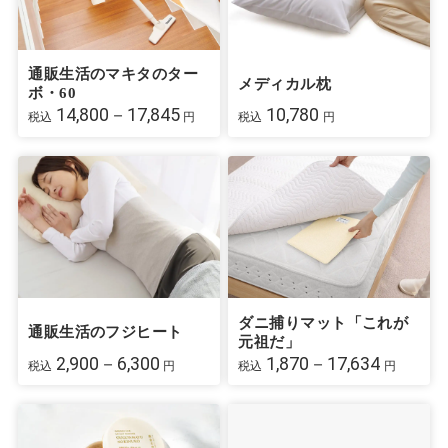
通販生活のマキタのター
メディカル枕
ボ・60
14,800－17,845
10,780
税込
円
税込
円
ダニ捕りマット「これが
通販生活のフジヒート
元祖だ」
2,900－6,300
1,870－17,634
税込
円
税込
円