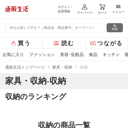
ログイン・
メニ
会員登録
メニュー
マイページ
カート
検索
グ
買う
読む
つながる
ロ
ー
お気に入り
ファッション
美容･化粧品
食品
キッチン
バ
ル
通販生活トップページ
家具・収納
収納
メ
ニ
家具・収納-収納
ュ
ー
収納のランキング
収納の商品一覧