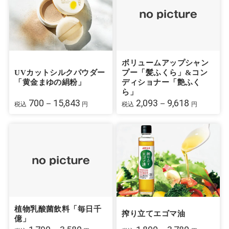
ボリュームアップシャン
UVカットシルクパウダー
プー「髪ふくら」&コン
「黄金まゆの絹粉」
ディショナー「艶ふく
ら」
700－15,843
2,093－9,618
税込
円
税込
円
植物乳酸菌飲料「毎日千
搾り立てエゴマ油
億」