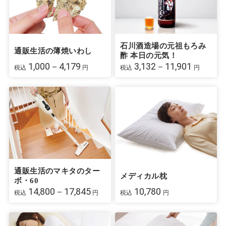
石川酒造場の元祖もろみ
通販生活の薄焼いわし
酢 本日の元気！
1,000－4,179
3,132－11,901
税込
円
税込
円
通販生活のマキタのター
メディカル枕
ボ・60
14,800－17,845
10,780
税込
円
税込
円