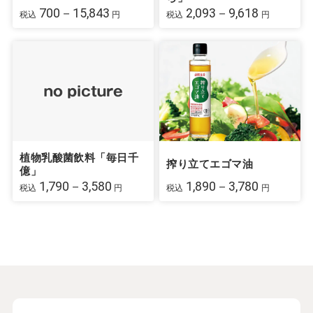
700－15,843
2,093－9,618
税込
円
税込
円
植物乳酸菌飲料「毎日千
搾り立てエゴマ油
億」
1,790－3,580
1,890－3,780
税込
円
税込
円