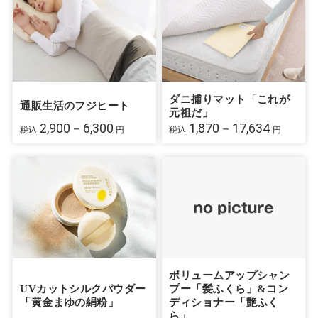
ダニ捕りマット「これが
通販生活のフジヒート
元祖だ」
2,900－6,300
1,870－17,634
税込
円
税込
円
ボリュームアップシャン
UVカットシルクパウダー
プー「髪ふくら」&コン
「黄金まゆの絹粉」
ディショナー「艶ふく
ら」