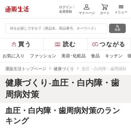
ログイン・
メニ
会員登録
メニュー
マイページ
カート
検索
グ
買う
読む
つながる
ロ
ー
お気に入り
ファッション
美容･化粧品
食品
キッチン
バ
ル
通販生活トップページ
健康づくり
血圧・白内障・歯周病対策
メ
ニ
健康づくり-血圧・白内障・歯
ュ
ー
周病対策
血圧・白内障・歯周病対策のラン
キング