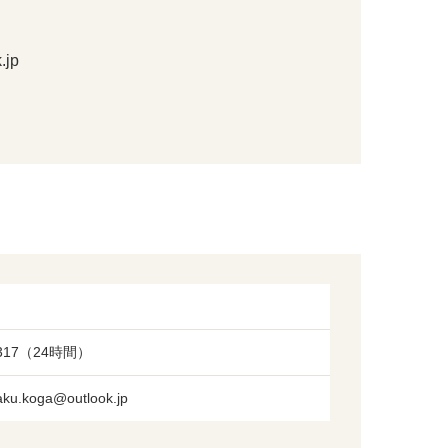
.jp
3-317（24時間）
ikaku.koga@outlook.jp