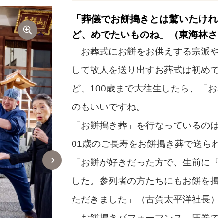
「葬儀でお餅搗きとは驚いたけれ
ど、めでたいものね」（東海林さ
お葬式にお餅をお供えする宗派や
して故人を送り出すお葬式は初めて
ど、100歳まで大往生したら、「
のもいいですね。
「お餅搗き葬」を行なっているのは
01歳のご長寿をお餅搗き葬で送ら
「お餅が好きだった方で、生前に
した。参列者の方たちにもお餅を
ただきました」（古賀太平洋社長
お餅搗きパフォーマンス、圧巻で