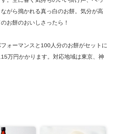
しながら搗かれる真っ白のお餅。気分が高
てのお餅のおいしさったら！
フォーマンスと100人分のお餅がセットに
のどに落ちてくる
「お餅好きが高じて、鎌倉で『湘南しり餅』
海林さん）
始めました」（古賀社長）
15万円かかります。対応地域は東京、神