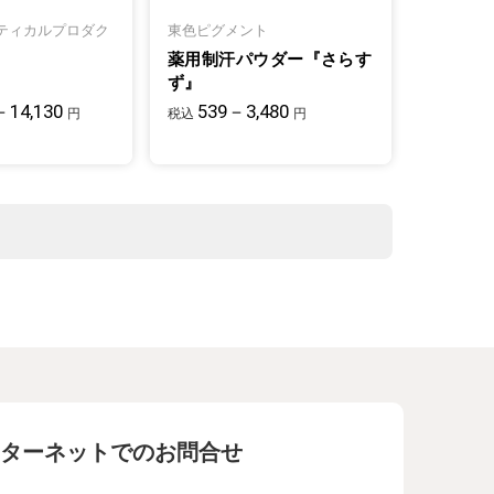
ティカルプロダク
東色ピグメント
薬用制汗パウダー『さらす
ず』
－14,130
539－3,480
円
税込
円
ターネットでのお問合せ