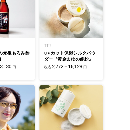
TTJ
の元祖もろみ酢
UVカット保湿シルクパウ
！
ダー『黄金まゆの絹粉』
3,130
2,772－16,128
円
税込
円