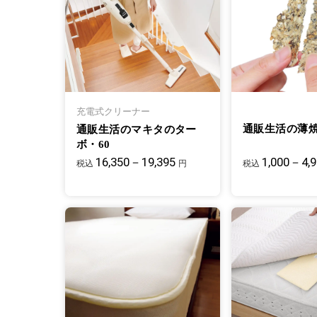
充電式クリーナー
通販生活の薄
通販生活のマキタのター
ボ・60
16,350－19,395
1,000－4,
税込
円
税込