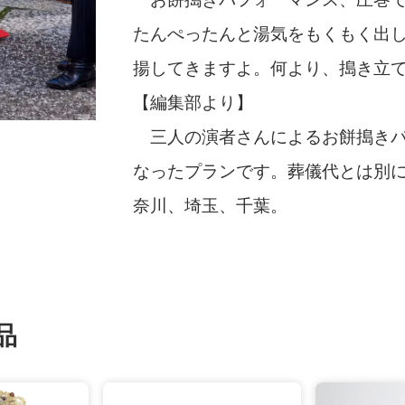
たんぺったんと湯気をもくもく出
揚してきますよ。何より、搗き立
【編集部より】
三人の演者さんによるお餅搗きパ
「搗き立てのお餅のおいしさったら！つるりと
から、くれぐれも高齢者は気を付けてね」（東
なったプランです。葬儀代とは別に
奈川、埼玉、千葉。
品