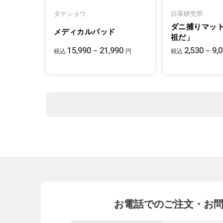
タケショウ
日革研究所
ダニ捕りマッ
メディカルパッド
祖だ」
15,990－21,990
2,530－9,
税込
円
税込
お電話でのご注文・お