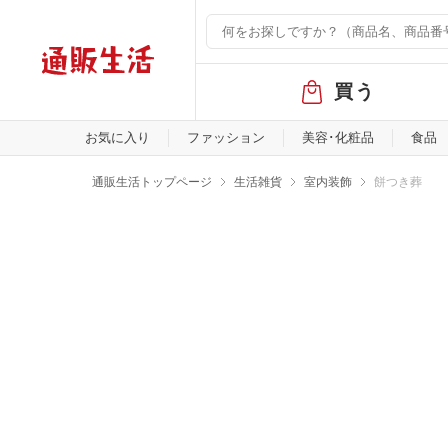
グ
買う
ロ
ー
バ
お気に入り
ファッション
美容･化粧品
食品
ル
メ
通販生活トップページ
生活雑貨
室内装飾
餅つき葬
ニ
ュ
ー