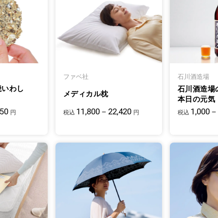
ファベ社
石川酒造場
焼いわし
石川酒造場
メディカル枕
本日の元気
950
11,800－22,420
1,000－
円
税込
円
税込