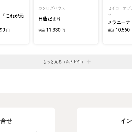
カタログハウス
セイコーオプ
ツ
ト「これが元
日蔭だまり
メラニーナ
090
11,330
10,560
円
税込
円
税込
もっと見る（次の10件）
問合せ
イン