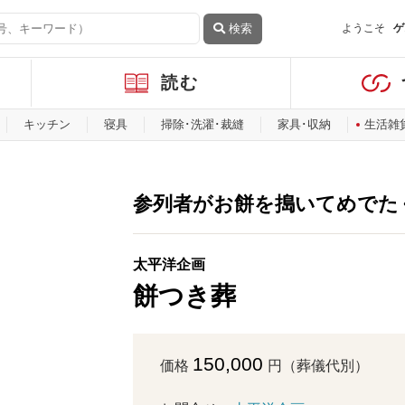
検索
ようこそ
ゲ
読む
キッチン
寝具
掃除･洗濯･裁縫
家具･収納
生活雑
参列者がお餅を搗いてめでた
太平洋企画
餅つき葬
150,000
価格
円（葬儀代別）