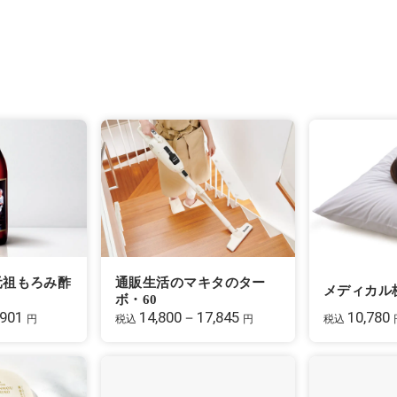
元祖もろみ酢
通販生活のマキタのター
メディカル
ボ・60
,901
14,800－17,845
10,780
円
税込
円
税込