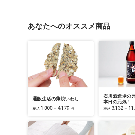
あなたへのオススメ商品
石川酒造場の
通販生活の薄焼いわし
本日の元気！
1,000－4,179
3,132－11
税込
円
税込