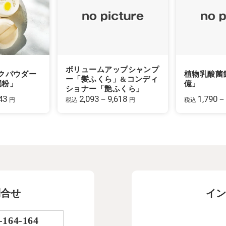
ボリュームアップシャンプ
クパウダー
植物乳酸菌
ー「髪ふくら」&コンディ
絹粉」
億」
ショナー「艶ふくら」
43
2,093－9,618
1,790－
円
税込
円
税込
問合せ
イン
-164-164