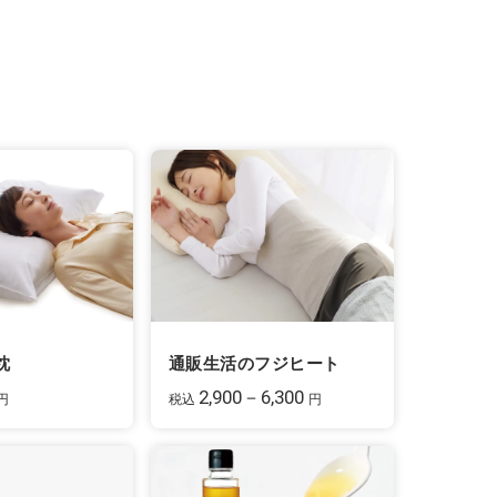
枕
通販生活のフジヒート
2,900－6,300
円
税込
円