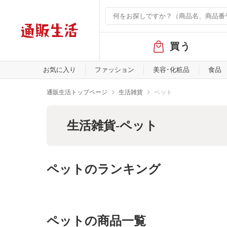
グ
買う
ロ
ー
バ
お気に入り
ファッション
美容･化粧品
食品
ル
メ
通販生活トップページ
生活雑貨
ペット
ニ
ュ
ー
生活雑貨-ペット
ペットのランキング
ペットの商品一覧