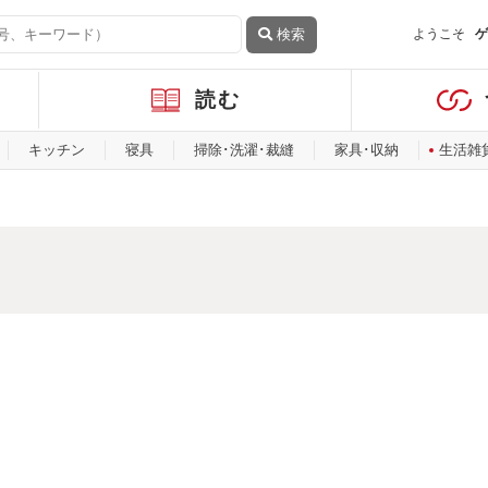
検索
ようこそ
ゲ
読む
キッチン
寝具
掃除･洗濯･裁縫
家具･収納
生活雑