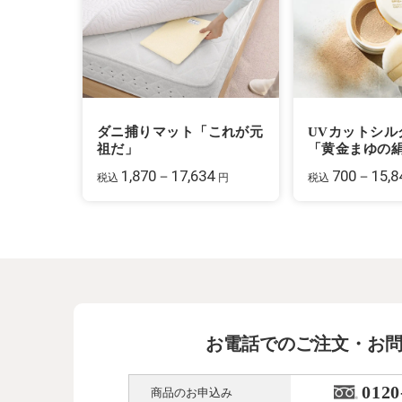
ダニ捕りマット「これが元
UVカットシル
祖だ」
「黄金まゆの
1,870－17,634
700－15,8
税込
円
税込
お電話でのご注文・お
0120
商品のお申込み