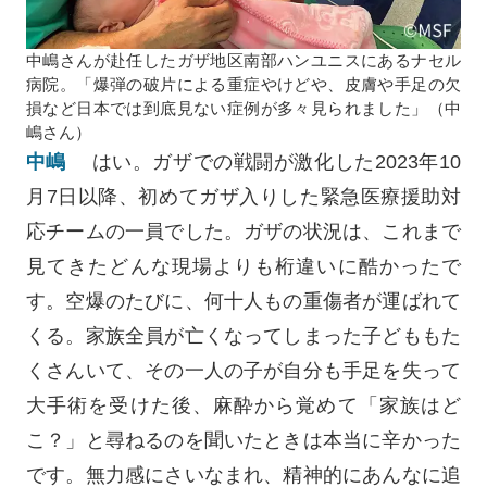
中嶋さんが赴任したガザ地区南部ハンユニスにあるナセル
病院。「爆弾の破片による重症やけどや、皮膚や手足の欠
損など日本では到底見ない症例が多々見られました」（中
嶋さん）
中嶋
はい。ガザでの戦闘が激化した2023年10
月7日以降、初めてガザ入りした緊急医療援助対
応チームの一員でした。ガザの状況は、これまで
見てきたどんな現場よりも桁違いに酷かったで
す。空爆のたびに、何十人もの重傷者が運ばれて
くる。家族全員が亡くなってしまった子どももた
くさんいて、その一人の子が自分も手足を失って
大手術を受けた後、麻酔から覚めて「家族はど
こ？」と尋ねるのを聞いたときは本当に辛かった
です。無力感にさいなまれ、精神的にあんなに追