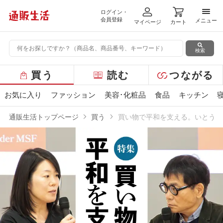
ログイン・
メニ
会員登録
メニュー
マイページ
カート
検索
グ
買う
読む
つながる
ロ
ー
お気に入り
ファッション
美容･化粧品
食品
キッチン
バ
ル
通販生活トップページ
買う
買い物で平和を支える。いとうせ
メ
ニ
ュ
ー