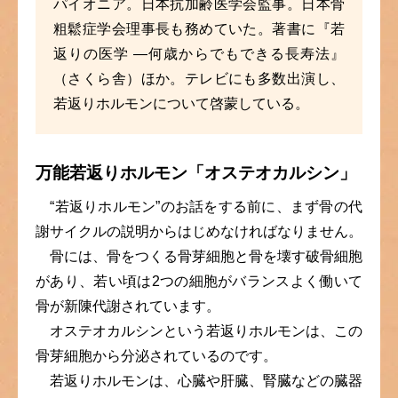
パイオニア。日本抗加齢医学会監事。日本骨
粗鬆症学会理事長も務めていた。著書に『若
返りの医学 ―何歳からでもできる長寿法』
（さくら舎）ほか。テレビにも多数出演し、
若返りホルモンについて啓蒙している。
万能若返りホルモン「オステオカルシン」
“若返りホルモン”のお話をする前に、まず骨の代
謝サイクルの説明からはじめなければなりません。
骨には、骨をつくる骨芽細胞と骨を壊す破骨細胞
があり、若い頃は2つの細胞がバランスよく働いて
骨が新陳代謝されています。
オステオカルシンという若返りホルモンは、この
骨芽細胞から分泌されているのです。
若返りホルモンは、心臓や肝臓、腎臓などの臓器