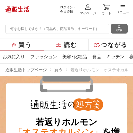
ログイン・
メニ
会員登録
メニュー
マイページ
カート
検索
グ
買う
読む
つながる
ロ
ー
お気に入り
ファッション
美容･化粧品
食品
キッチン
バ
ル
通販生活トップページ
買う
若返りホルモン「オステオカルシ
メ
ニ
ュ
ー
若返りホルモン
「オステオカルシン」
を
増