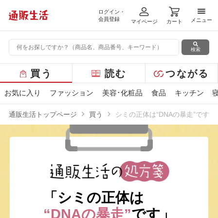
ログイン・
メニ
会員登録
メニュー
マイページ
カート
検索
グ
買う
読む
つながる
ロ
ー
お気に入り
ファッション
美容･化粧品
食品
キッチン
バ
ル
通販生活トップページ
買う
シミの正体は“DNAの暴走”です
メ
ニ
ュ
ー
「シミの正体は
“DNAの暴走”
です」