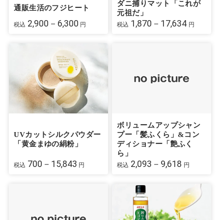
ダニ捕りマット「これが
通販生活のフジヒート
元祖だ」
2,900－6,300
1,870－17,634
税込
円
税込
円
ボリュームアップシャン
UVカットシルクパウダー
プー「髪ふくら」&コン
「黄金まゆの絹粉」
ディショナー「艶ふく
ら」
700－15,843
2,093－9,618
税込
円
税込
円