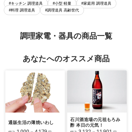
#キッチン 調理道具
#小型 軽量
#家庭用 調理道具
#料理 調理道具
#調理道具 高齢世代
調理家電・器具の商品一覧
あなたへのオススメ商品
石川酒造場の元祖もろみ
通販生活の薄焼いわし
酢 本日の元気！
1,000－4,179
3,132－11,901