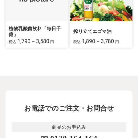
植物乳酸菌飲料「毎日千
搾り立てエゴマ油
億」
1,790－3,580
1,890－3,780
税込
円
税込
円
お電話でのご注文・お問合せ
商品のお申込み