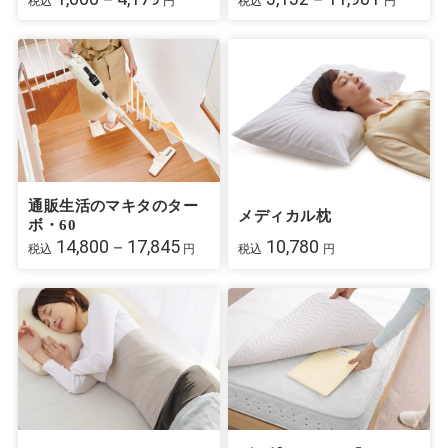
税込
円
税込
円
通販生活のマキタのター
メディカル枕
ボ・60
14,800－17,845
10,780
税込
円
税込
円