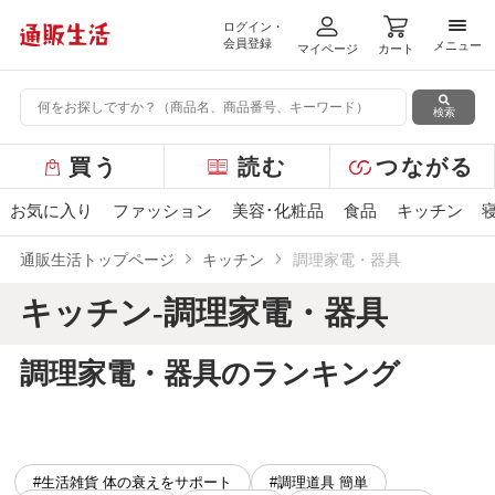
ログイン・
メニ
会員登録
メニュー
マイページ
カート
検索
グ
買う
読む
つながる
ロ
ー
お気に入り
ファッション
美容･化粧品
食品
キッチン
バ
ル
通販生活トップページ
キッチン
調理家電・器具
メ
ニ
キッチン-調理家電・器具
ュ
ー
調理家電・器具のランキング
#生活雑貨 体の衰えをサポート
#調理道具 簡単