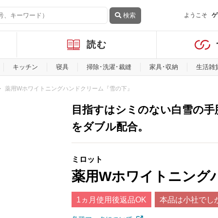
検索
ようこそ
ゲ
読む
キッチン
寝具
掃除･洗濯･裁縫
家具･収納
生活雑
薬用Wホワイトニングハンドクリーム『雪の下』
目指すはシミのない白雪の手
をダブル配合。
ミロット
薬用Wホワイトニング
1ヵ月使用後返品OK
本品は小社でし