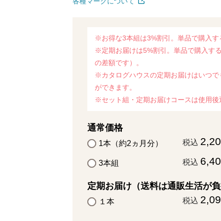
各種マークについて
※お得な3本組は3%割引。単品で購入す
※定期お届けは5%割引。単品で購入する
の差額です）。
※カタログハウスの定期お届けはいつで
ができます。
※セット組・定期お届けコースは使用後
通常価格
2,2
税込
1本（約2ヵ月分）
6,4
税込
3本組
定期お届け（送料は通販生活が負
2,0
税込
１本