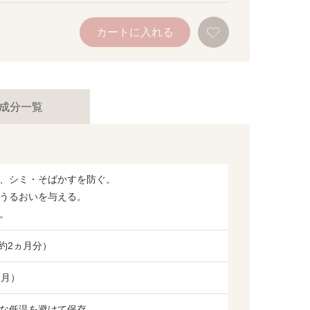
お
カートに入れる
気
に
入
り
に
追
加
成分一覧
、シミ・そばかすを防ぐ。
うるおいを与える。
。
で約2ヵ月分）
ヵ月）
な低温を避けて保存