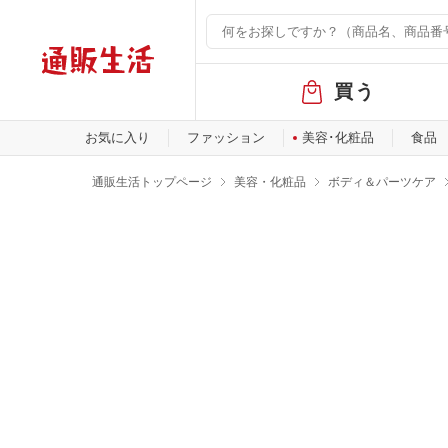
グ
買う
ロ
ー
バ
お気に入り
ファッション
美容･化粧品
食品
ル
メ
通販生活トップページ
美容・化粧品
ボディ＆パーツケア
ニ
ュ
ー