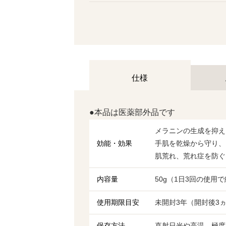
仕様
●本品は医薬部外品です
メラニンの生成を抑え
効能・効果
手肌を乾燥から守り、
肌荒れ、荒れ症を防ぐ
内容量
50g（1日3回の使用
使用期限目安
未開封3年（開封後3
保存方法
直射日光や高温、極度