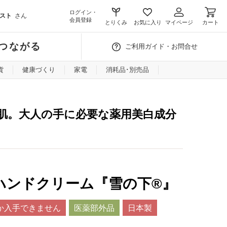
ログイン・
スト
さん
会員登録
とりくみ
お気に入り
マイページ
カート
つながる
ご利用ガイド・お問合せ
貨
健康づくり
家電
消耗品･別売品
肌。大人の手に必要な薬用美白成分
ハンドクリーム『雪の下®』
か入手できません
医薬部外品
日本製