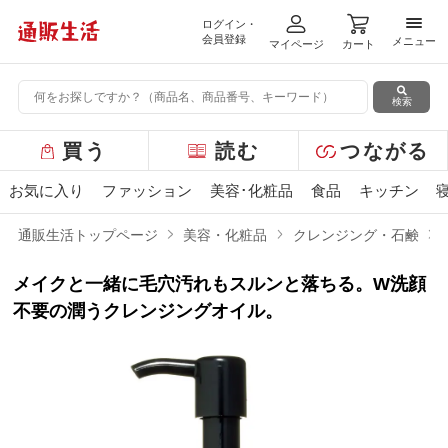
ログイン・
メニ
会員登録
メニュー
マイページ
カート
検索
グ
買う
読む
つながる
ロ
ー
お気に入り
ファッション
美容･化粧品
食品
キッチン
バ
ル
通販生活トップページ
美容・化粧品
クレンジング・石鹸
メ
ニ
メイクと一緒に毛穴汚れもスルンと落ちる。W洗顔
ュ
ー
不要の潤うクレンジングオイル。