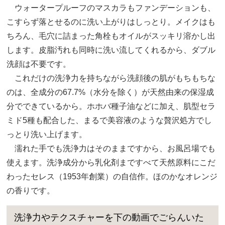
ウォータープルーフのマスカラもファンデーションも、
こすらず落とせるのに洗い上がりはしっとり。メイクはも
ちろん、毛穴に詰まった角栓もオイルがスッキリ溶かし出
します。皮脂汚れも同時に洗い流してくれるから、ダブル
洗顔は不要です。
これだけの洗浄力を持ちながら洗顔後の肌がもちもちな
のは、全成分の67.7%（水分を除く）が天然由来の保湿成
分でできているから。ホホバ種子油などに加え、肌型セラ
ミド5種も配合した、まるで美容液のような贅沢処方でし
っとり洗い上げます。
濡れた手でも洗浄力はそのままですから、お風呂場でも
使えます。洗浄成分から乳化剤まですべて天然原料にこだ
わったセレス（1953年創業）の自信作。ほのかなオレンジ
の香りです。
洗浄力やテクスチャーを下の動画でごらんいた