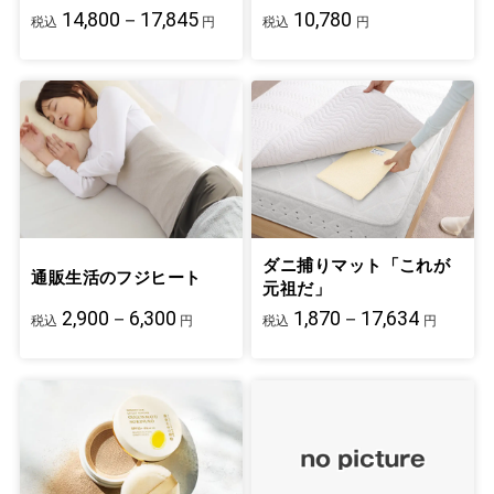
14,800－17,845
10,780
税込
円
税込
円
ダニ捕りマット「これが
通販生活のフジヒート
元祖だ」
2,900－6,300
1,870－17,634
税込
円
税込
円