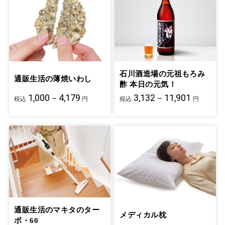
石川酒造場の元祖もろみ
通販生活の薄焼いわし
酢 本日の元気！
1,000－4,179
3,132－11,901
税込
円
税込
円
通販生活のマキタのター
メディカル枕
ボ・60