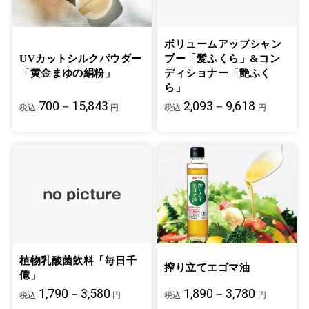
ボリュームアップシャン
UVカットシルクパウダー
プー「髪ふくら」&コン
「黄金まゆの絹粉」
ディショナー「艶ふく
ら」
700－15,843
2,093－9,618
税込
円
税込
円
植物乳酸菌飲料「毎日千
搾り立てエゴマ油
億」
1,790－3,580
1,890－3,780
税込
円
税込
円