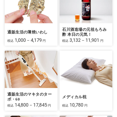
石川酒造場の元祖もろみ
通販生活の薄焼いわし
酢 本日の元気！
1,000－4,179
3,132－11,901
税込
円
税込
円
通販生活のマキタのター
メディカル枕
ボ・60
14,800－17,845
10,780
税込
円
税込
円