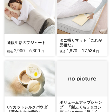
ダニ捕りマット「これが
通販生活のフジヒート
元祖だ」
2,900－6,300
1,870－17,634
税込
円
税込
円
ボリュームアップシャン
UVカットシルクパウダー
プー「髪ふくら」&コン
「黄金まゆの絹粉」
ディショナー「艶ふく