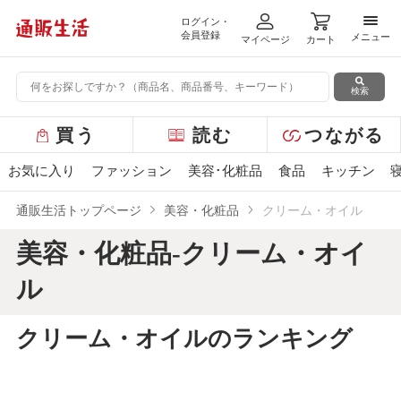
ログイン・
メニ
会員登録
メニュー
マイページ
カート
検索
グ
買う
読む
つながる
ロ
ー
お気に入り
ファッション
美容･化粧品
食品
キッチン
バ
ル
通販生活トップページ
美容・化粧品
クリーム・オイル
メ
ニ
美容・化粧品-クリーム・オイ
ュ
ー
ル
クリーム・オイルのランキング