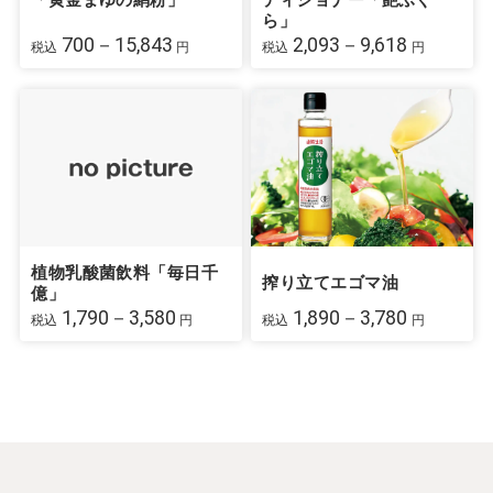
ら」
700－15,843
2,093－9,618
税込
円
税込
円
植物乳酸菌飲料「毎日千
搾り立てエゴマ油
億」
1,790－3,580
1,890－3,780
税込
円
税込
円