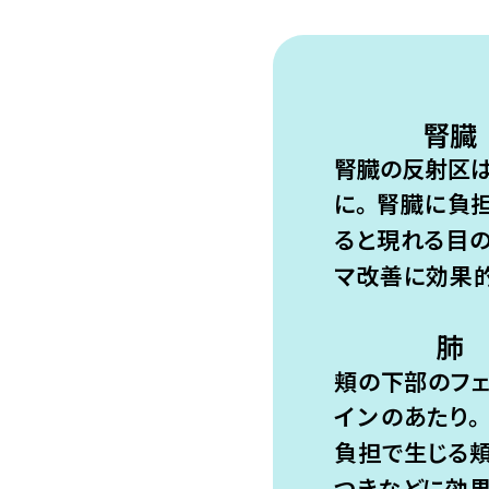
腎臓
腎臓の反射区
に。
腎臓に負
ると現れる目
マ改善に効果的
肺
頬の下部の
フ
イン
のあたり。
負担で生じる
つきなどに効果