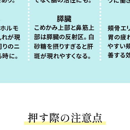
膵臓
器
こめかみ上部と鼻筋上
は
ホルモ
頬骨エ
部は膵臓の反射区。
白
乱れが現
胃の疲
やすい
周りのニ
砂糖を摂りすぎると肝
善する
る時に。
斑が現れやすくなる。
押す際の注意点