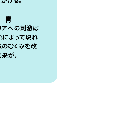
胃
リアへの刺激は
れによって現れ
頬のむくみを改
効果が。