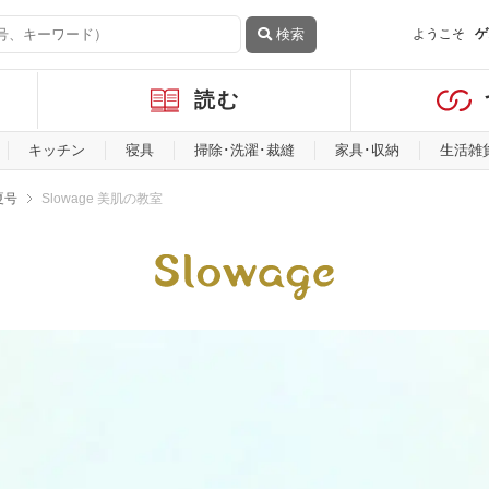
検索
ようこそ
ゲ
読む
キッチン
寝具
掃除･洗濯･裁縫
家具･収納
生活雑
夏号
Slowage 美肌の教室