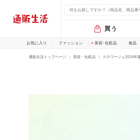
グ
買う
ロ
ー
バ
お気に入り
ファッション
美容･化粧品
食品
ル
メ
通販生活トップページ
美容・化粧品
スロワージュ2024年
ニ
ュ
ー