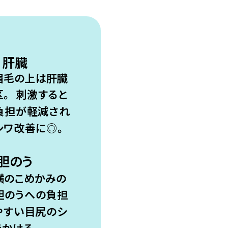
肝臓
眉毛の上は肝臓
。
刺激すると
負担が軽減され
シワ改善に◎。
胆のう
横のこめかみの
胆のうへの負担
やすい目尻のシ
かける。