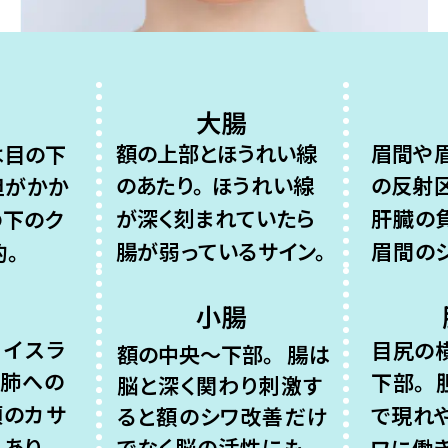
大腸
額の上部とほうれい線
眉間や
は目の下
のあたり。
ほうれい線
の反射区
担がかか
が深く刻まれていたら
肝臓の
の下のク
腸が弱っているサイン。
眉間の
。
小腸
ェイスラ
目尻の
額の中央～下部。
腸は
肺への
下部。
脳と深く関わり刺激す
頬の
カサ
で現れ
ると額の
シワ
改善だけ
でなく脳の活性にも。
あり。
ワに働き