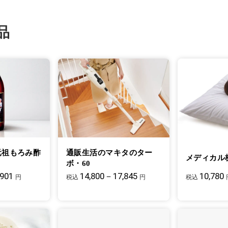
品
元祖もろみ酢
通販生活のマキタのター
メディカル
ボ・60
,901
14,800－17,845
10,780
円
税込
円
税込