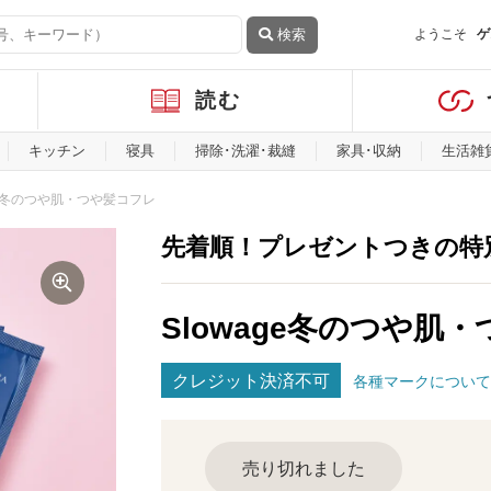
検索
ようこそ
ゲ
読む
キッチン
寝具
掃除･洗濯･裁縫
家具･収納
生活雑
age冬のつや肌・つや髪コフレ
先着順！プレゼントつきの特
Slowage冬のつや肌
クレジット決済不可
各種マークについて
売り切れました