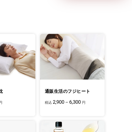
枕
通販生活のフジヒート
2,900－6,300
円
税込
円