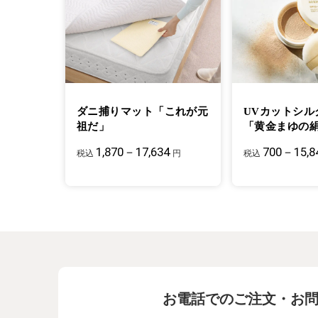
ダニ捕りマット「これが元
UVカットシル
祖だ」
「黄金まゆの
1,870－17,634
700－15,8
税込
円
税込
お電話でのご注文・お