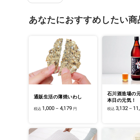
あなたにおすすめしたい商
石川酒造場の
通販生活の薄焼いわし
本日の元気！
1,000－4,179
3,132－11
税込
円
税込