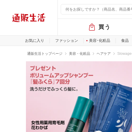
グ
買う
ロ
ー
バ
お気に入り
ファッション
美容･化粧品
食品
ル
メ
通販生活トップページ
美容・化粧品
ヘアケア
Slow
ニ
ュ
ー