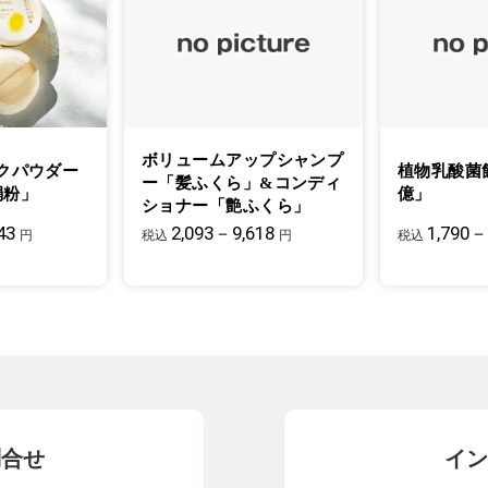
ボリュームアップシャンプ
クパウダー
植物乳酸菌
ー「髪ふくら」&コンディ
絹粉」
億」
ショナー「艶ふくら」
43
2,093－9,618
1,790－
円
税込
円
税込
問合せ
イン