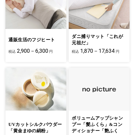
ダニ捕りマット「これが
通販生活のフジヒート
元祖だ」
2,900－6,300
1,870－17,634
税込
円
税込
円
ボリュームアップシャン
UVカットシルクパウダー
プー「髪ふくら」&コン
「黄金まゆの絹粉」
ディショナー「艶ふく