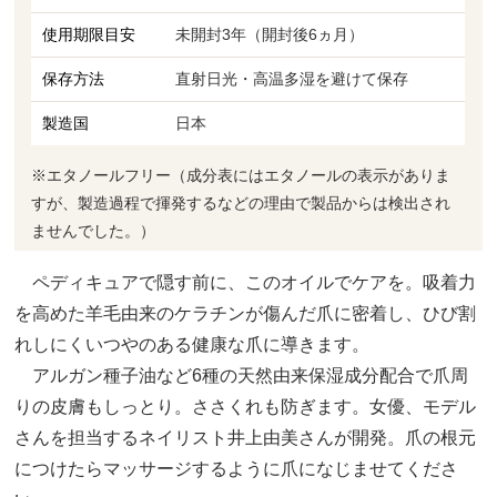
使用期限目安
未開封3年（開封後6ヵ月）
保存方法
直射日光・高温多湿を避けて保存
製造国
日本
※エタノールフリー（成分表にはエタノールの表示がありま
すが、製造過程で揮発するなどの理由で製品からは検出され
ませんでした。）
ペディキュアで隠す前に、このオイルでケアを。吸着力
を高めた羊毛由来のケラチンが傷んだ爪に密着し、ひび割
れしにくいつやのある健康な爪に導きます。
アルガン種子油など6種の天然由来保湿成分配合で爪周
りの皮膚もしっとり。ささくれも防ぎます。女優、モデル
さんを担当するネイリスト井上由美さんが開発。爪の根元
につけたらマッサージするように爪になじませてくださ