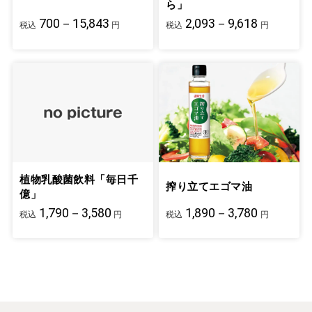
ら」
700－15,843
2,093－9,618
税込
円
税込
円
植物乳酸菌飲料「毎日千
搾り立てエゴマ油
億」
1,790－3,580
1,890－3,780
税込
円
税込
円