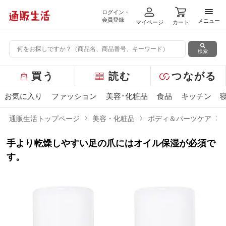
ログイン・
メニ
会員登録
メニュー
マイページ
カート
検索
グ
買う
読む
つながる
ロ
ー
お気に入り
ファッション
美容･化粧品
食品
キッチン
バ
ル
通販生活トップページ
美容・化粧品
ボディ＆パーツケア
メ
ニ
手より乾燥しやすい足の爪にはオイル保湿が必須で
ュ
ー
す。