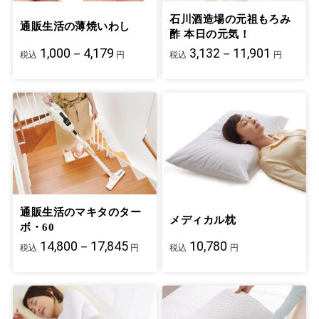
石川酒造場の元祖もろみ
通販生活の薄焼いわし
酢 本日の元気！
1,000－4,179
3,132－11,901
税込
円
税込
円
通販生活のマキタのター
メディカル枕
ボ・60
14,800－17,845
10,780
税込
円
税込
円