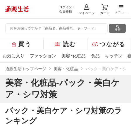
ログイン・
メニ
会員登録
メニュー
マイページ
カート
検索
グ
買う
読む
つながる
ロ
ー
お気に入り
ファッション
美容･化粧品
食品
キッチン
バ
ル
通販生活トップページ
美容・化粧品
パック・美白ケア・シワ
メ
ニ
美容・化粧品-パック・美白ケ
ュ
ー
ア・シワ対策
パック・美白ケア・シワ対策のラ
ンキング