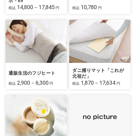
ボ・60
14,800－17,845
10,780
税込
円
税込
円
ダニ捕りマット「これが
通販生活のフジヒート
元祖だ」
2,900－6,300
1,870－17,634
税込
円
税込
円