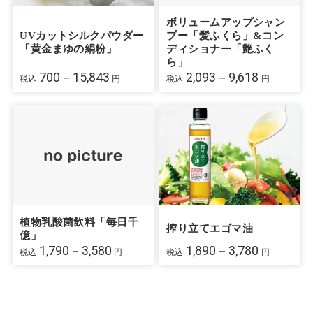
ボリュームアップシャン
UVカットシルクパウダー
プー「髪ふくら」&コン
「黄金まゆの絹粉」
ディショナー「艶ふく
ら」
700－15,843
2,093－9,618
税込
円
税込
円
植物乳酸菌飲料「毎日千
搾り立てエゴマ油
億」
1,790－3,580
1,890－3,780
税込
円
税込
円