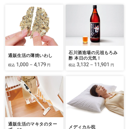
石川酒造場の元祖もろみ
通販生活の薄焼いわし
酢 本日の元気！
1,000－4,179
3,132－11,901
税込
円
税込
円
通販生活のマキタのター
メディカル枕