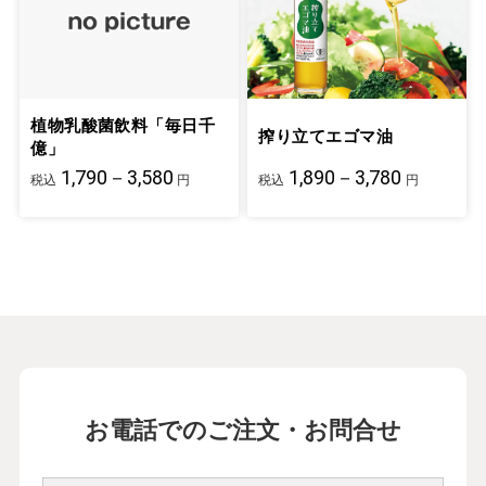
植物乳酸菌飲料「毎日千
搾り立てエゴマ油
億」
1,790－3,580
1,890－3,780
税込
円
税込
円
お電話でのご注文・お問合せ