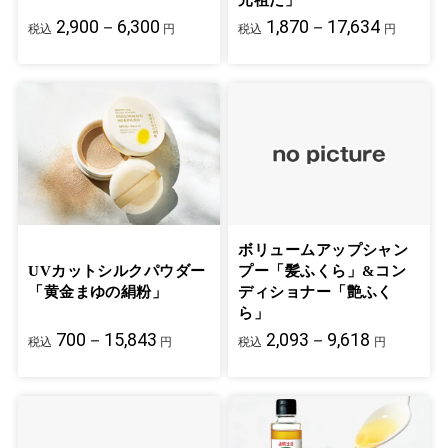
元祖だ」
2,900－6,300
1,870－17,634
税込
円
税込
円
ボリュームアップシャン
UVカットシルクパウダー
プー「髪ふくら」&コン
「黄金まゆの絹粉」
ディショナー「艶ふく
ら」
700－15,843
2,093－9,618
税込
円
税込
円