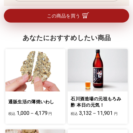
この商品を買う
あなたにおすすめしたい商品
石川酒造場の元祖もろみ
通販生活の薄焼いわし
酢 本日の元気！
1,000－4,179
3,132－11,901
税込
円
税込
円