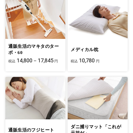
通販生活のマキタのター
メディカル枕
ボ・60
14,800－17,845
10,780
税込
円
税込
円
ダニ捕りマット「これが
通販生活のフジヒート