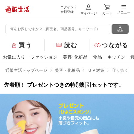
ログイン・
メニ
会員登録
メニュー
マイページ
カート
検索
グ
買う
読む
つながる
ロ
ー
お気に入り
ファッション
美容･化粧品
食品
キッチン
バ
ル
通販生活トップページ
美容・化粧品
ＵＶ対策
守り抜くコ
メ
ニ
先着順！ プレゼントつきの特別割引セットです。
ュ
ー