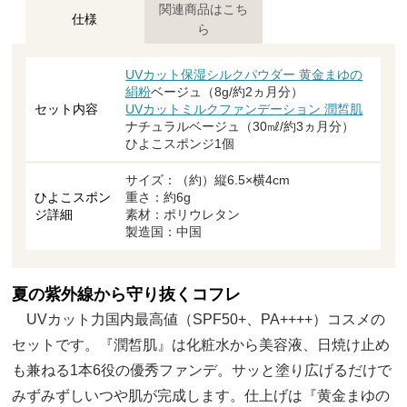
関連商品はこち
仕様
ら
UVカット保湿シルクパウダー 黄金まゆの
絹粉
ベージュ（8g/約2ヵ月分）
セット内容
UVカットミルクファンデーション 潤皙肌
ナチュラルベージュ（30㎖/約3ヵ月分）
ひよこスポンジ1個
サイズ：（約）縦6.5×横4cm
ひよこスポン
重さ：約6g
ジ詳細
素材：ポリウレタン
製造国：中国
夏の紫外線から守り抜くコフレ
UVカット力国内最高値（SPF50+、PA++++）コスメの
セットです。『潤皙肌』は化粧水から美容液、日焼け止め
も兼ねる1本6役の優秀ファンデ。サッと塗り広げるだけで
みずみずしいつや肌が完成します。仕上げは『黄金まゆの