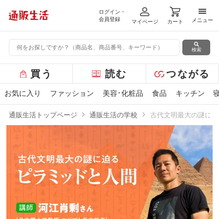
ログイン・
メニ
会員登録
メニュー
マイページ
カート
検索
グ
買う
読む
つながる
ロ
ー
お気に入り
ファッション
美容･化粧品
食品
キッチン
バ
ル
通販生活トップページ
通販生活の学校
古代文明最大の謎に迫
メ
ニ
古代文明最大の謎に迫る「ピラミッドと人
ュ
ー