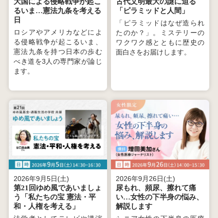
大国による侵略戦争が起こ
古代文明最大の謎に迫る
るいま…憲法九条を考える
「ピラミッドと人間」
日
「ピラミッドはなぜ造られ
ロシアやアメリカなどによ
たのか？」。ミステリーの
る侵略戦争が起こるいま、
ワクワク感とともに歴史の
憲法九条を持つ日本の歩む
面白さをお届けします。
べき道を3人の専門家が論じ
ます。
2026年9月5日(土)
2026年9月26日(土)
第21回ゆめ風であいましょ
尿もれ、頻尿、擦れて痛
う「私たちの宝 憲法・平
い…女性の下半身の悩み、
和・人権を考える」
解説します