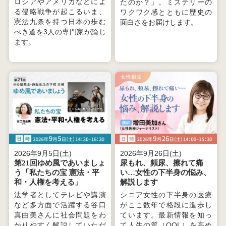
ロシアやアメリカなどによ
たのか？」。ミステリーの
る侵略戦争が起こるいま、
ワクワク感とともに歴史の
憲法九条を持つ日本の歩む
面白さをお届けします。
べき道を3人の専門家が論じ
ます。
2026年9月5日(土)
2026年9月26日(土)
第21回ゆめ風であいましょ
尿もれ、頻尿、擦れて痛
う「私たちの宝 憲法・平
い…女性の下半身の悩み、
和・人権を考える」
解説します
法学者としてテレビや講演
シニア女性の下半身の医療
など多方面で活躍する谷口
がここ数年で格段に進歩し
真由美さんに社会問題をわ
ています。最新情報を知っ
かりやすく解説していただ
て人生の質（QOL）を高め