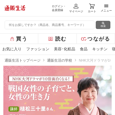
ログイン・
メニ
会員登録
メニュー
マイページ
カート
検索
グ
買う
読む
つながる
ロ
ー
お気に入り
ファッション
美容･化粧品
食品
キッチン
バ
ル
通販生活トップページ
通販生活の学校
NHK大河ドラマが1
メ
ニ
NHK大河ドラマが10倍面白くなる！「戦
ュ
ー