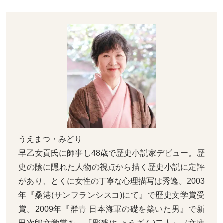
うえまつ・みどり
早乙女貢氏に師事し48歳で歴史小説家デビュー。歴
史の陰に隠れた人物の視点から描く歴史小説に定評
があり、とくに女性の丁寧な心理描写は秀逸。2003
年『桑港(サンフランシスコ)にて』で歴史文学賞受
賞。2009年『群青 日本海軍の礎を築いた男』で新
田次郎文学賞を、『彫残(ちょうざん)二人』（文庫