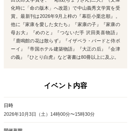
化時に「命の版木」へ改題）で中山義秀文学賞を受
賞。最新刊は2026年9月上梓の『幕臣小栗忠順』。
他に『家康を愛した女たち』『家康の子』『家康の
母お大』『めのと』『つないだ手 沢田美喜物語』
『鹿鳴館の花は散らず』『イザベラ・バードと侍ボ
ーイ』『帝国ホテル建築物語』『大正の后』『会津
の義』『ひとり白虎』など著書は80冊以上に及ぶ。
イベント内容
日時
2026年10月3日（土）14時00分〜15時30分
開催形態