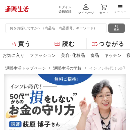
ログイン・
メニ
会員登録
メニュー
マイページ
カート
検索
グ
買う
読む
つながる
ロ
ー
お気に入り
ファッション
美容･化粧品
食品
キッチン
バ
ル
通販生活トップページ
通販生活の学校
インフレ時代！50代か
メ
ニ
インフレ時代！50代からの“損をしない”
ュ
ー