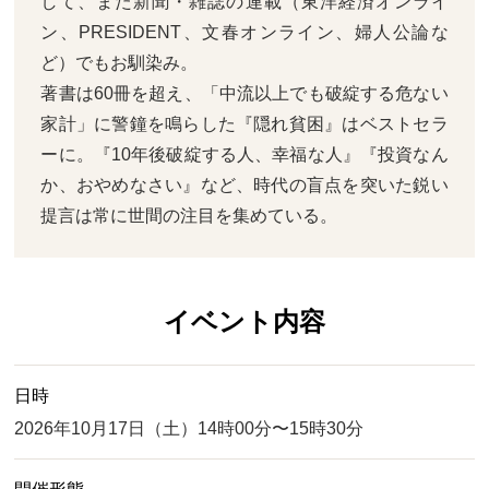
して、また新聞・雑誌の連載（東洋経済オンライ
ン、PRESIDENT、文春オンライン、婦人公論な
ど）でもお馴染み。
著書は60冊を超え、「中流以上でも破綻する危ない
家計」に警鐘を鳴らした『隠れ貧困』はベストセラ
ーに。『10年後破綻する人、幸福な人』『投資なん
か、おやめなさい』など、時代の盲点を突いた鋭い
提言は常に世間の注目を集めている。
イベント内容
日時
2026年10月17日（土）14時00分〜15時30分