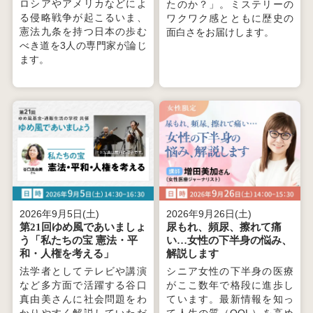
ロシアやアメリカなどによ
たのか？」。ミステリーの
る侵略戦争が起こるいま、
ワクワク感とともに歴史の
憲法九条を持つ日本の歩む
面白さをお届けします。
べき道を3人の専門家が論じ
ます。
2026年9月5日(土)
2026年9月26日(土)
第21回ゆめ風であいましょ
尿もれ、頻尿、擦れて痛
う「私たちの宝 憲法・平
い…女性の下半身の悩み、
和・人権を考える」
解説します
法学者としてテレビや講演
シニア女性の下半身の医療
など多方面で活躍する谷口
がここ数年で格段に進歩し
真由美さんに社会問題をわ
ています。最新情報を知っ