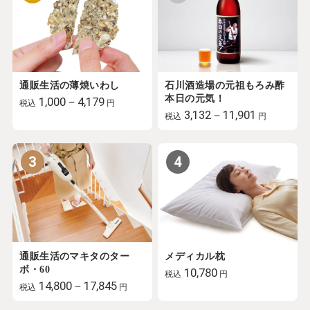
通販生活の薄焼いわし
石川酒造場の元祖もろみ酢
本日の元気！
1,000－4,179
税込
円
3,132－11,901
税込
円
3
4
通販生活のマキタのター
メディカル枕
ボ・60
10,780
税込
円
14,800－17,845
税込
円