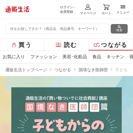
ログイン・
メニ
会員登録
メニュー
マイページ
カート
検索
グ
買う
読む
つながる
ロ
ー
お気に入り
ファッション
美容･化粧品
食品
キッチン
バ
ル
通販生活トップページ
つながる
国境なき医師団
子どもか
メ
ニ
ュ
ー