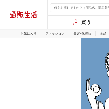
グ
買う
ロ
ー
バ
お気に入り
ファッション
美容･化粧品
食品
ル
メ
ニ
ュ
ー