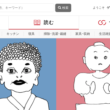
検索
ようこそ
ゲ
読む
キッチン
寝具
掃除･洗濯･裁縫
家具･収納
生活雑