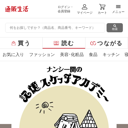
ログイン・
メニ
会員登録
メニュー
マイページ
カート
検索
グ
買う
読む
つながる
ロ
ー
お気に入り
ファッション
美容･化粧品
食品
キッチン
バ
ル
メ
ニ
ュ
ー