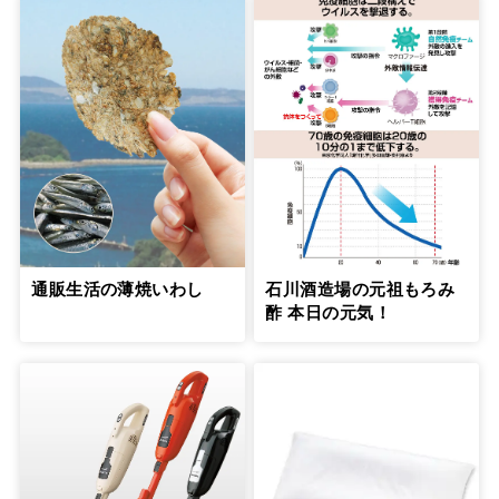
通販生活の薄焼いわし
石川酒造場の元祖もろみ
酢 本日の元気！