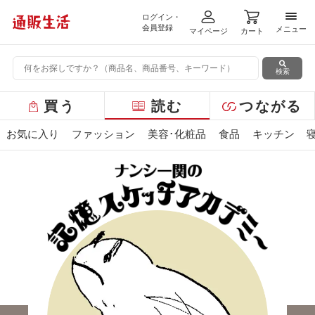
ログイン・
メニ
会員登録
メニュー
マイページ
カート
検索
グ
買う
読む
つながる
ロ
ー
お気に入り
ファッション
美容･化粧品
食品
キッチン
バ
ル
メ
ニ
ュ
ー