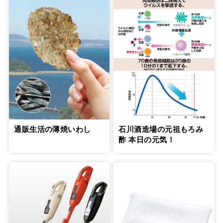
通販生活の薄焼いわし
石川酒造場の元祖もろみ
酢 本日の元気！