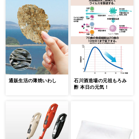
通販生活の薄焼いわし
石川酒造場の元祖もろみ
酢 本日の元気！