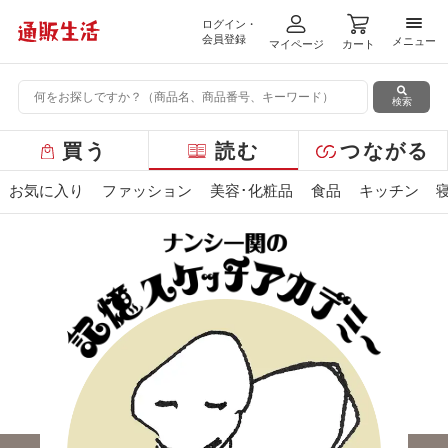
ログイン・
メニ
会員登録
メニュー
マイページ
カート
検索
グ
買う
読む
つながる
ロ
ー
お気に入り
ファッション
美容･化粧品
食品
キッチン
バ
ル
メ
ニ
ュ
ー