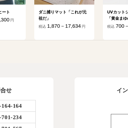
ヒート
ダニ捕りマット「これが元
UVカット
祖だ」
「黄金まゆ
,300
円
1,870－17,634
700－
税込
円
税込
問合せ
イン
-164-164
-701-234