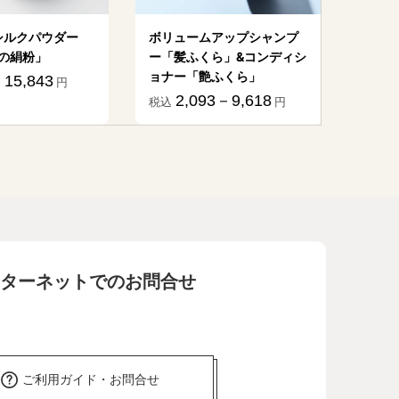
シルクパウダー
ボリュームアップシャンプ
植物
の絹粉」
ー「髪ふくら」&コンディシ
億」
ョナー「艶ふくら」
15,843
1
円
税込
2,093－9,618
税込
円
ターネットでのお問合せ
ご利用ガイド・お問合せ