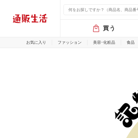
グ
買う
ロ
ー
バ
お気に入り
ファッション
美容･化粧品
食品
ル
メ
ニ
ュ
ー