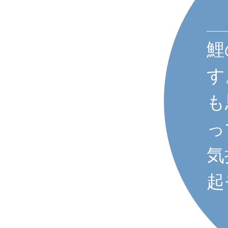
作
・公務員）
まれり。こん
鯉
上げてくれる
す
の子の成長を祈
も
んなのが家の
っ
妙な宗教に入
気
でしょう。
起