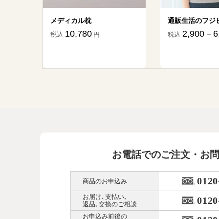
ター
メディカル枕
通販生活のフジ
10,780
2,900－6
税込
円
税込
845
円
お電話でのご注文・お
0120
商品のお申込み
お届け､支払い､
0120
返品､交換のご相談
お申込み前後の