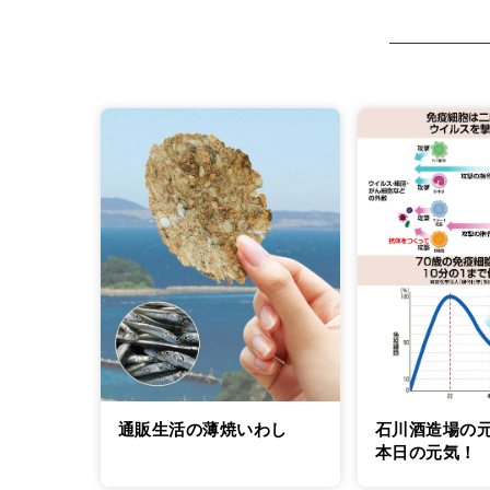
しれません。皆さ
いた記憶があるは
エーションがつか
たのですが、それ
た。御年配の方々
力、あと今回はち
ちました。
全作品を見る
通販生活の薄焼いわし
石川酒造場の
本日の元気！
ー関