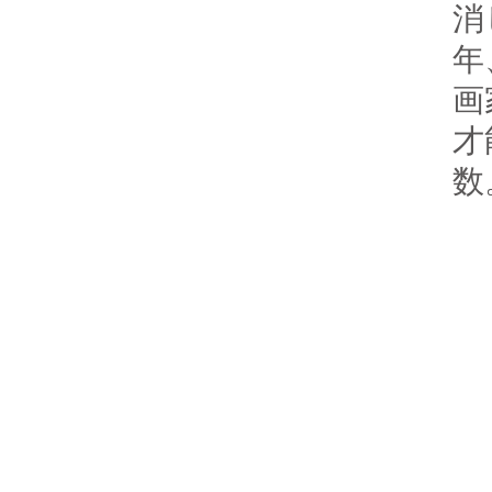
評
消
年
画
モノを「過去に一
才
あるかどうか」と
数
ッチにおいては大
は描きやすいけ
ると描けるかな
の形状が複雑で難
サイがあまり「描
モノだからとも言
味では「鯉のぼ
いたことある」指