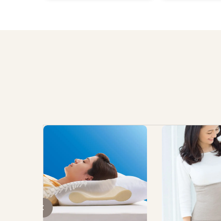
ムニスト。1962
4年、消しゴム版
。コラム執筆でも
連載や著書も多
去。享年39歳。