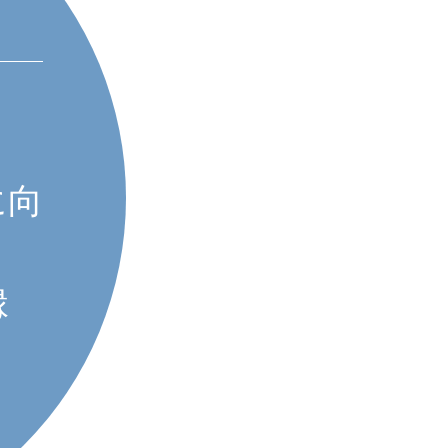
S・O
（
竿なし、です
と
かし、余分な
に向
ことによって
、
のの本質を浮
縁
うのもありま
何を描きたか
それは誰にも