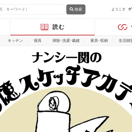
検索
ようこそ
ゲ
読む
キッチン
寝具
掃除･洗濯･裁縫
家具･収納
生活雑