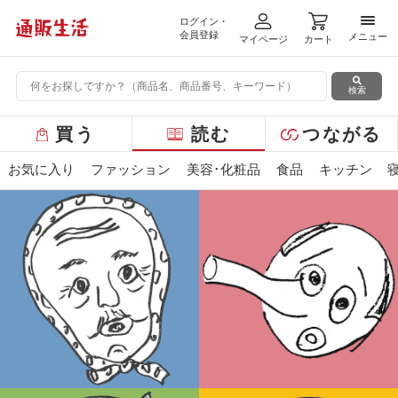
ログイン・
メニ
会員登録
メニュー
マイページ
カート
検索
グ
買う
読む
つながる
ロ
ー
お気に入り
ファッション
美容･化粧品
食品
キッチン
バ
ル
メ
ニ
ュ
ー