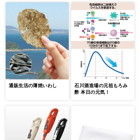
通販生活の薄焼いわし
石川酒造場の元祖もろみ
酢 本日の元気！