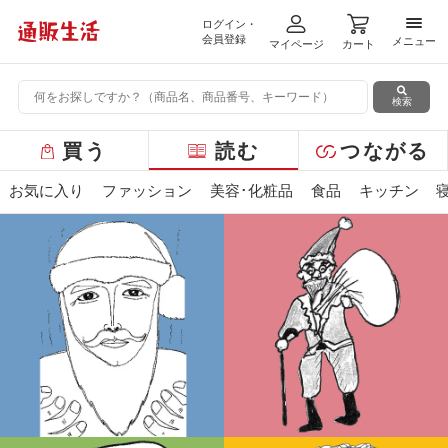
ログイン・
メニ
会員登録
メニュー
マイページ
カート
検索
グ
買う
読む
つながる
ロ
ー
お気に入り
ファッション
美容･化粧品
食品
キッチン
バ
ル
メ
ニ
ュ
ー