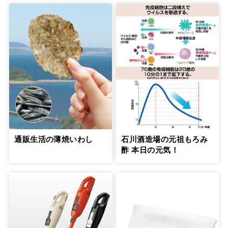
通販生活の薄焼いわし
石川酒造場の元祖もろみ
酢 本日の元気！