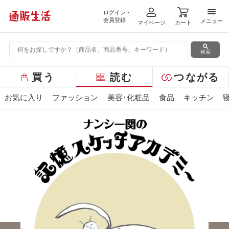
ログイン・
メニ
会員登録
メニュー
マイページ
カート
検索
グ
買う
読む
つながる
ロ
ー
お気に入り
ファッション
美容･化粧品
食品
キッチン
バ
ル
メ
ニ
ュ
ー