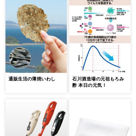
通販生活の薄焼いわし
石川酒造場の元祖もろみ
酢 本日の元気！