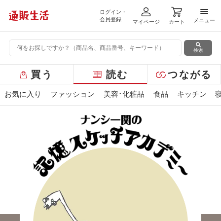
ログイン・
メニ
会員登録
メニュー
マイページ
カート
検索
グ
買う
読む
つながる
ロ
ー
お気に入り
ファッション
美容･化粧品
食品
キッチン
バ
ル
メ
ニ
ュ
ー