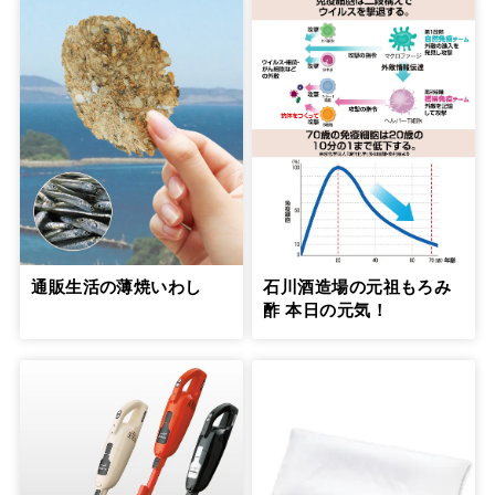
通販生活の薄焼いわし
石川酒造場の元祖もろみ
酢 本日の元気！