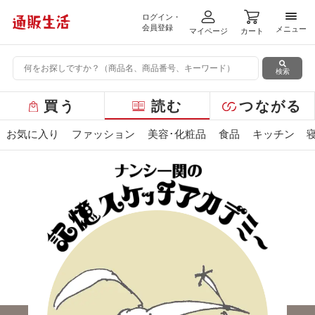
ログイン・
メニ
会員登録
メニュー
マイページ
カート
検索
グ
買う
読む
つながる
ロ
ー
お気に入り
ファッション
美容･化粧品
食品
キッチン
バ
ル
メ
ニ
ュ
ー