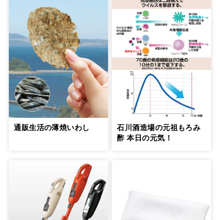
通販生活の薄焼いわし
石川酒造場の元祖もろみ
酢 本日の元気！