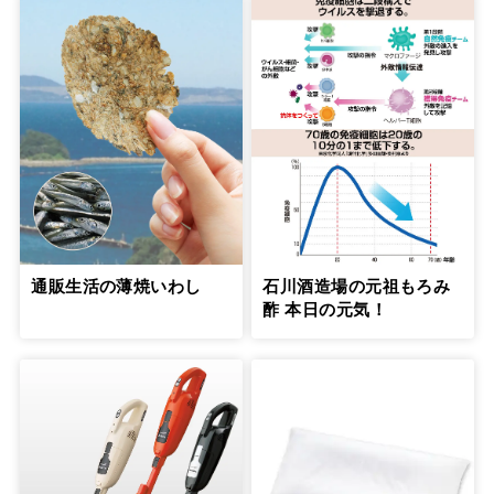
通販生活の薄焼いわし
石川酒造場の元祖もろみ
酢 本日の元気！