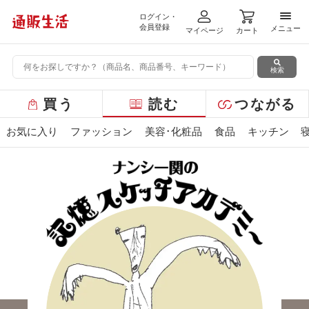
ログイン・
メニ
会員登録
メニュー
マイページ
カート
検索
グ
買う
読む
つながる
ロ
ー
お気に入り
ファッション
美容･化粧品
食品
キッチン
バ
ル
メ
ニ
ュ
ー