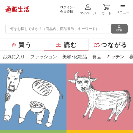
ログイン・
メニ
会員登録
メニュー
マイページ
カート
検索
グ
買う
読む
つながる
ロ
ー
お気に入り
ファッション
美容･化粧品
食品
キッチン
バ
ル
メ
ニ
ュ
ー