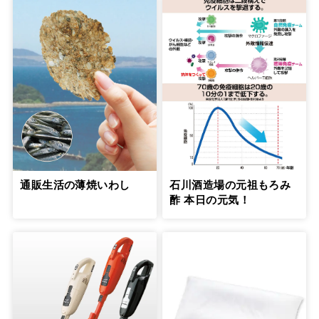
通販生活の薄焼いわし
石川酒造場の元祖もろみ
酢 本日の元気！