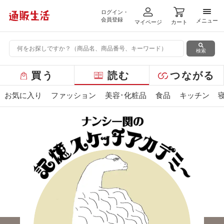
ログイン・
メニ
会員登録
メニュー
マイページ
カート
検索
グ
買う
読む
つながる
ロ
ー
お気に入り
ファッション
美容･化粧品
食品
キッチン
バ
ル
メ
ニ
ュ
ー