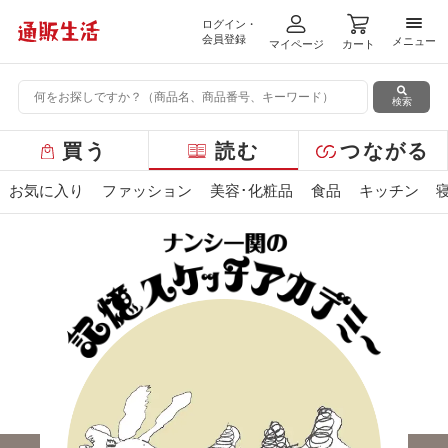
ログイン・
メニ
会員登録
メニュー
マイページ
カート
検索
グ
買う
読む
つながる
ロ
ー
お気に入り
ファッション
美容･化粧品
食品
キッチン
バ
ル
メ
ニ
ュ
ー