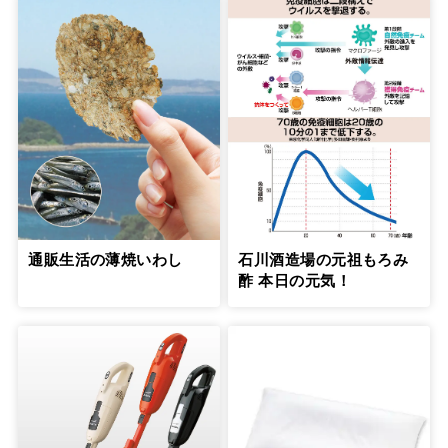
通販生活の薄焼いわし
石川酒造場の元祖もろみ
酢 本日の元気！