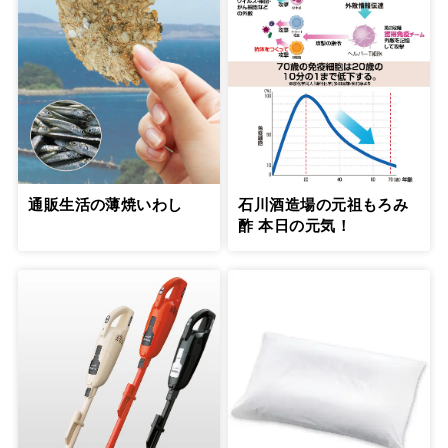
通販生活の薄焼いわし
石川酒造場の元祖もろみ
酢 本日の元気！