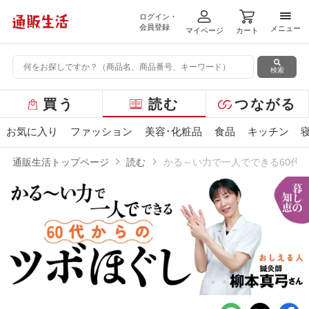
ログイン・
メニ
会員登録
メニュー
マイページ
カート
検索
グ
買う
読む
つながる
ロ
ー
お気に入り
ファッション
美容･化粧品
食品
キッチン
バ
ル
通販生活トップページ
読む
かる～い力で一人でできる60代
メ
ニ
ュ
ー