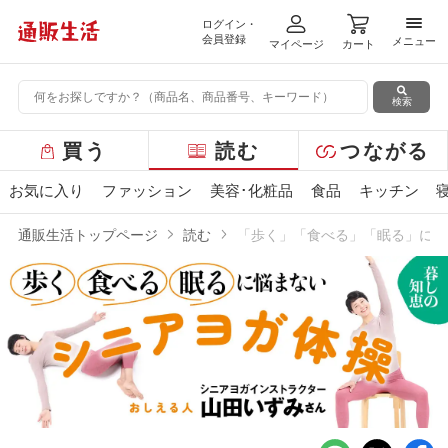
ログイン・
メニ
会員登録
メニュー
マイページ
カート
検索
グ
買う
読む
つながる
ロ
ー
お気に入り
ファッション
美容･化粧品
食品
キッチン
バ
ル
通販生活トップページ
読む
「歩く」「食べる」「眠る」に悩
メ
ニ
ュ
ー