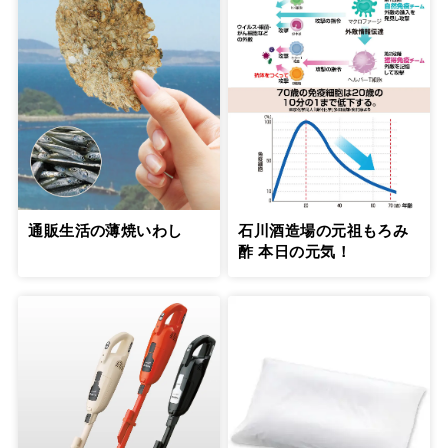
通販生活の薄焼いわし
石川酒造場の元祖もろみ
酢 本日の元気！