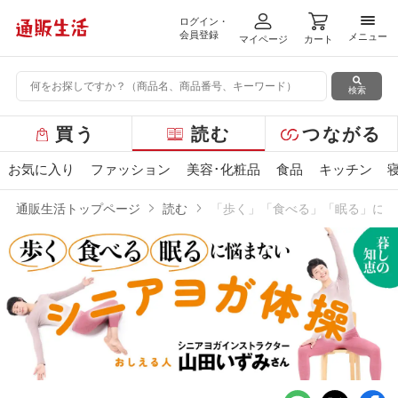
ログイン・
メニ
会員登録
メニュー
マイページ
カート
検索
グ
買う
読む
つながる
ロ
ー
お気に入り
ファッション
美容･化粧品
食品
キッチン
バ
ル
通販生活トップページ
読む
「歩く」「食べる」「眠る」に悩
メ
ニ
ュ
ー