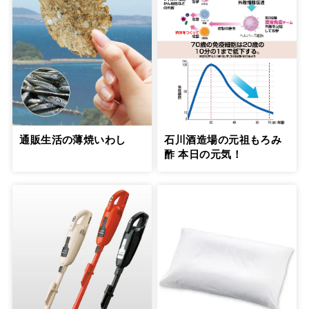
通販生活の薄焼いわし
石川酒造場の元祖もろみ
酢 本日の元気！