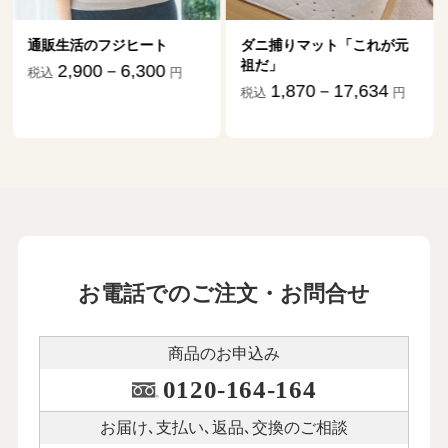
ダニ捕りマット「これが元
UVカットシルクパウダー
祖だ」
「黄金まゆの絹粉」
1,870－17,634
700－15,843
税込
円
税込
円
お電話でのご注文・お問合せ
商品のお申込み
0120-164-164
お届け､支払い､
返品､交換のご相談