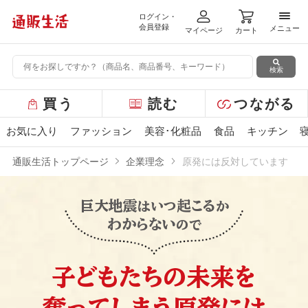
ログイン・
メニ
会員登録
メニュー
マイページ
カート
検索
グ
買う
読む
つながる
ロ
ー
お気に入り
ファッション
美容･化粧品
食品
キッチン
バ
ル
通販生活トップページ
企業理念
原発には反対しています
メ
ニ
ュ
巨大地震
起こる
はいつ
か
ー
わからない
ので
子どもたちの未来を
奪ってしまう
原発には