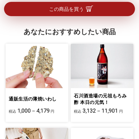
この商品を買う
あなたにおすすめしたい商品
石川酒造場の元祖もろみ
通販生活の薄焼いわし
酢 本日の元気！
1,000－4,179
3,132－11,901
税込
円
税込
円