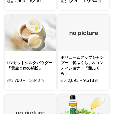
2,900－6,300
1,870－17,634
税込
円
税込
円
ボリュームアップシャン
UVカットシルクパウダー
プー「髪ふくら」&コン
「黄金まゆの絹粉」
ディショナー「艶ふく
ら」
700－15,843
2,093－9,618
税込
円
税込
円