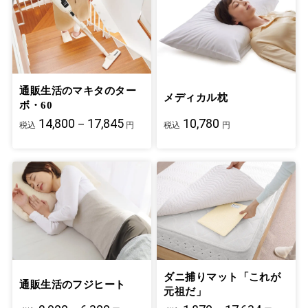
通販生活のマキタのター
メディカル枕
ボ・60
14,800－17,845
10,780
税込
円
税込
円
ダニ捕りマット「これが
通販生活のフジヒート
元祖だ」