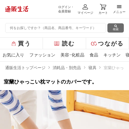
ログイン・
メニ
会員登録
メニュー
マイページ
カート
検索
グ
買う
読む
つながる
ロ
ー
お気に入り
ファッション
美容･化粧品
食品
キッチン
バ
ル
通販生活トップページ
消耗品・別売品
寝具
室蘭ひゃっこ
メ
ニ
室蘭ひゃっこい枕マットのカバーです。
ュ
ー